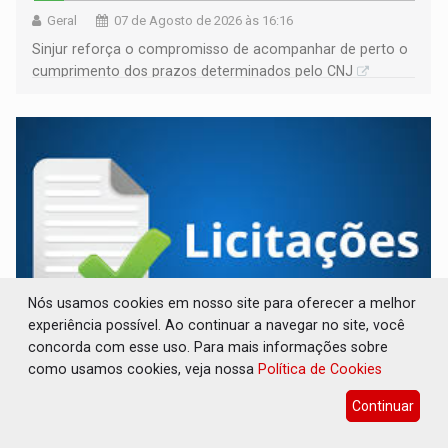
Geral
07 de Agosto de 2026 às 16:16
Sinjur reforça o compromisso de acompanhar de perto o
cumprimento dos prazos determinados pelo CNJ
Nós usamos cookies em nosso site para oferecer a melhor
experiência possível. Ao continuar a navegar no site, você
concorda com esse uso. Para mais informações sobre
AVISO DE LICITAÇÃO: Pregão Eletrônico Nº
como usamos cookies, veja nossa
Política de Cookies
12/2026 - UASG 200095
Continuar
Publicações Legais
07 de Agosto de 2026 às 16:09