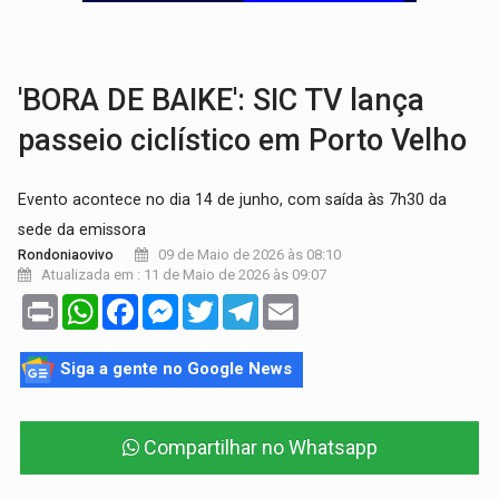
SOB SUSPEITA:
Entrega de 286 máquinas em Rondônia coincide com investig
ARTIGO:
Reter até 50% no distrato imobiliário é legal, mas não pode 
'BORA DE BAIKE': SIC TV lança
passeio ciclístico em Porto Velho
Evento acontece no dia 14 de junho, com saída às 7h30 da
sede da emissora
09 de Maio de 2026 às 08:10
Rondoniaovivo
Atualizada em : 11 de Maio de 2026 às 09:07
Print
WhatsApp
Facebook
Messenger
Twitter
Telegram
Email
Siga a gente no Google News
Compartilhar no Whatsapp