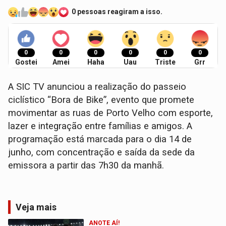
0 pessoas reagiram a isso.
0
0
0
0
0
0
Gostei
Amei
Haha
Uau
Triste
Grr
A SIC TV anunciou a realização do passeio
ciclístico “Bora de Bike”, evento que promete
movimentar as ruas de Porto Velho com esporte,
lazer e integração entre famílias e amigos. A
programação está marcada para o dia 14 de
junho, com concentração e saída da sede da
emissora a partir das 7h30 da manhã.
Veja mais
ANOTE AÍ!