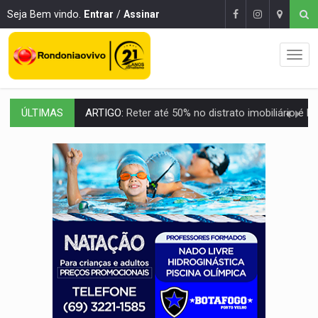
Seja Bem vindo.
Entrar
/
Assinar
ÚLTIMAS
DO HOSPITAL AO CAMPO:
Veja as mais de 200 ações de Marcos Rogé
EXPANSÃO:
Grupo Nova Era amplia presença em PVH e transforma Aramix em
ROTA GLOBAL:
PCC amplia presença internacional e transforma Brasil em cor
CONEXÃO RONDONIAOVIVO:
Museólogo Antônio Ocampo conduz a história de uma
EXTENSÃO DE DANOS:
Ferroviários pedem ao Iphan recuperação de área atingid
VARIANDO O CARDÁPIO:
Veja essa receita de carne assada para o a
PREJUÍZO AOS ESTUDANTES:
Greve dos professores em PVH é considerada 
POSSESSÃO DE DEBORAH LOGAN:
Terror mistura mistério e filmagens quase