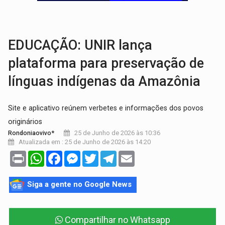
RO EMPREENDEDORA:
2ª edição da feira começa nesta quinta-feira (6) no 
FORTALECIMENTO:
Contratação de novos servidores reforça equipes do Cad Úni
EDUCAÇÃO: UNIR lança
plataforma para preservação de
línguas indígenas da Amazônia
Site e aplicativo reúnem verbetes e informações dos povos
originários
25 de Junho de 2026 às 10:36
Rondoniaovivo*
Atualizada em : 25 de Junho de 2026 às 14:20
Print
WhatsApp
Facebook
Messenger
Twitter
Telegram
Email
Siga a gente no Google News
Compartilhar no Whatsapp