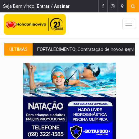
Seja Bem vindo.
Entrar
/
Assinar
ÚLTIMAS
URGENTE:
Condutor de carro avança cruzamento e deixa motociclista
'OS OLHOS DO BRASIL':
Emanuel Neri transforma indignação e esperança em roc
SOB INVESTIGAÇÃO:
Dentista de PVH é denunciado por transmitir HIV a
ESQUEMA DE FRAUDES:
Polícia Civil deflagra a terceira fase da Oper
ASSESSOR FLAGRADO:
Empresa e ONG que recebeu R$ 12 mi em emendas estão
INFLUENCIARIA ELEIÇÕES:
Justiça Eleitoral manda tirar vídeo com suposta d
CONEXÃO RONDONIAOVIVO:
Marcio Barreto, pres. da ABAV-RO, alerta sobre golpes 
DA RECICLAGEM AO SUCESSO:
A trajetória de superação de Car