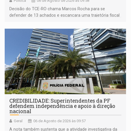
Política
06 de Agosto de 2026 às 09:58
Decisão do TCE-RO chama Marcos Rocha para se
defender de 13 achados e escancara uma trajetória fiscal
que o próximo governador herda já no primeiro dia de
mandato
CREDIBILIDADE: Superintendentes da PF
defendem independência e apoio à direção
nacional
Geral
06 de Agosto de 2026 às 09:57
A nota também sustenta que a atividade investigativa da