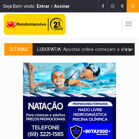
Seja Bem vindo.
Entrar
/
Assinar
ÚLTIMAS
REFLORESTAMENTO:
Plantar árvores não será mais suficiente para comprov
OVNIS NA LUA:
Cientistas alertam para possível base secreta no satélite n
ACABOU COM PEUGEOT:
Incêndio destrói carro que era rebocado para oficina no
VÍDEO:
Ladrão é filmado furtando moto na frente do bar 
BOLSAS DE PESQUISA:
Iniciativa Amazônia+10 lança chamada para fortalecer cadeia
MATERIAL:
Brasil tem grandes reservas de urânio, mas produz pouco e impo
VÍDEO:
Serpente capturada na fábrica da Coca-Cola é devolvid
HOMENAGEM:
Cientistas cassados pelo AI-5 se tornam pesquisadores emér