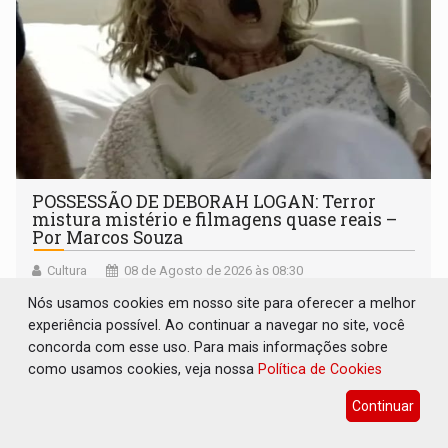
POSSESSÃO DE DEBORAH LOGAN: Terror
mistura mistério e filmagens quase reais –
Por Marcos Souza
Cultura
08 de Agosto de 2026 às 08:30
Filme foi produzido pelo diretor principal da saga dos X
Nós usamos cookies em nosso site para oferecer a melhor
Men nos cinemas
experiência possível. Ao continuar a navegar no site, você
concorda com esse uso. Para mais informações sobre
como usamos cookies, veja nossa
Política de Cookies
Continuar