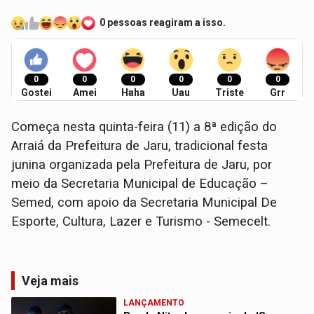
0 pessoas reagiram a isso.
0
0
0
0
0
0
Gostei
Amei
Haha
Uau
Triste
Grr
Começa nesta quinta-feira (11) a 8ª edição do
Arraiá da Prefeitura de Jaru, tradicional festa
junina organizada pela Prefeitura de Jaru, por
meio da Secretaria Municipal de Educação –
Semed, com apoio da Secretaria Municipal De
Esporte, Cultura, Lazer e Turismo - Semecelt.
Veja mais
LANÇAMENTO