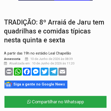
VÍDEO:
Perseguição é registrada no shopping após colombiana furtar ce
LUDOPATIA:
Apostas online começam a afetar produtividade e rotina
TRADIÇÃO: 8º Arraiá de Jaru tem
quadrilhas e comidas típicas
nesta quinta e sexta
A partir das 19h no estádio Leal Chapelão
10 de Junho de 2026 às 08:39
Assessoria
Atualizada em : 10 de Junho de 2026 às 11:20
Print
WhatsApp
Facebook
Messenger
Twitter
Telegram
Email
Siga a gente no Google News
Compartilhar no Whatsapp