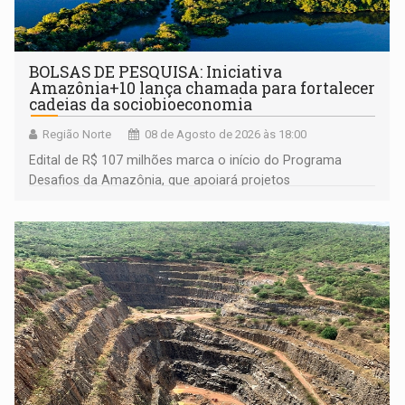
BOLSAS DE PESQUISA: Iniciativa
Amazônia+10 lança chamada para fortalecer
cadeias da sociobioeconomia
Região Norte
08 de Agosto de 2026 às 18:00
Edital de R$ 107 milhões marca o início do Programa
Desafios da Amazônia, que apoiará projetos
desenvolvidos por redes de pesquisa e inovação. A
submissão de pré-propostas poderá ser feita até 1º de
setembro