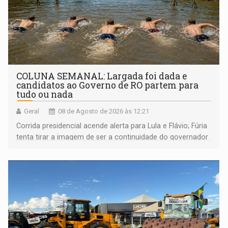
COLUNA SEMANAL: Largada foi dada e
candidatos ao Governo de RO partem para
tudo ou nada
Geral
08 de Agosto de 2026 às 12:21
Corrida presidencial acende alerta para Lula e Flávio; Fúria
tenta tirar a imagem de ser a continuidade do governador
Marcos Rocha; ex-prefeito Hildon Chaves parece ainda
não ter entrado no modo eleição; ABAV faz evento em
Porto Velho