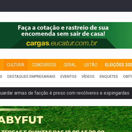
CULTURA
CONCURSOS
GERAL
LISTÃO
ELEIÇÕES 20
IS
DESTAQUES EMPRESARIAIS
EVENTOS
VÍDEOS
ENQUETES
OBIT
ardar armas de facção é preso com revólveres e espingardas
mortos em colisão entre carreta e Fiat Uno na BR-364
umprimento da legislação sobre transporte de cargas por em
 sexual infantil na internet e via IA