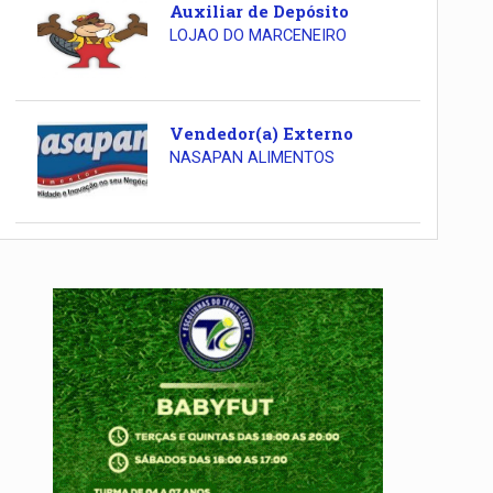
Auxiliar de Depósito
LOJAO DO MARCENEIRO
Vendedor(a) Externo
NASAPAN ALIMENTOS