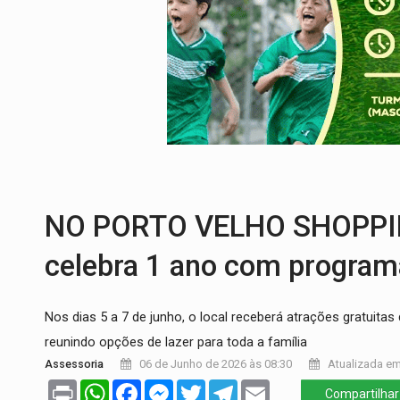
COLEGIADO:
Brasil e Rússia discutem ene
URGENTE:
Colisão entre caminhão e carr
ENCONTRO:
Amazônia Negra ganha projeç
PREVISÃO:
Porto Velho tem chances de c
SINDICATOS UNIDOS:
Assembleia Geral 
FAMÍLIA MORREU:
Identificadas as cinco
NO PORTO VELHO SHOPPING
celebra 1 ano com program
Nos dias 5 a 7 de junho, o local receberá atrações gratuita
reunindo opções de lazer para toda a família
Assessoria
06 de Junho de 2026 às 08:30
Atualizada em
Print
WhatsApp
Facebook
Messenger
Twitter
Telegram
Email
Compartilhar