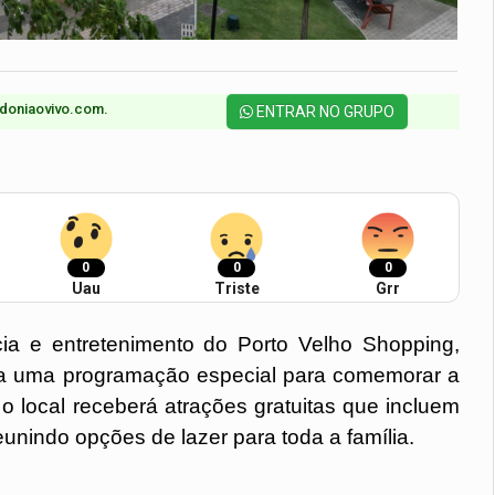
doniaovivo.com.​
ENTRAR NO GRUPO
0
0
0
Uau
Triste
Grr
a e entretenimento do Porto Velho Shopping, 
a uma programação especial para comemorar a 
o local receberá atrações gratuitas que incluem 
unindo opções de lazer para toda a família.