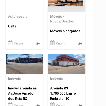
Automóveis
Móveis -
Novos/Usados
Celta
Móveis planejados
Ontem
Ontem
Imóveis
Imóveis
Imóvel a venda na
A venda R$
Av.José Amador
1.700.000 bairro
dos Reis R$
Embratel 10
1.400.000
apartamentos!
Ontem
Ontem