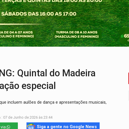
rgia nuclear, defesa e ciência em Brasília
o deixa quatro mortos e um em estado grave na BR
ão nacional com participação de Marcela Bonfim
huvas isoladas nesta sexta-feira (7)
delibera greve da educação municipal em Porto Velho
 vítimas de acidente na BR-364, entre elas uma criança
: Quintal do Madeira
ação especial
s que incluem aulões de dança e apresentações musicais,
 : 07 de Junho de 2026 às 23:44
Siga a gente no Google News
 via