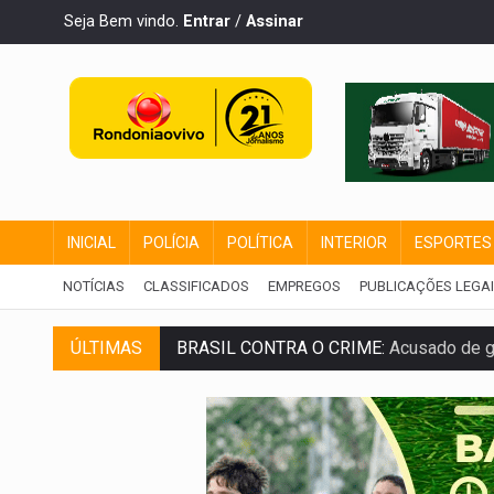
Seja Bem vindo.
Entrar
/
Assinar
INICIAL
POLÍCIA
POLÍTICA
INTERIOR
ESPORTES
NOTÍCIAS
CLASSIFICADOS
EMPREGOS
PUBLICAÇÕES LEGA
ÚLTIMAS
BRASIL CONTRA O CRIME:
Acusado de gu
TRAGÉDIA:
Sobe para cinco o número de 
TRANSPORTE DE ARROZ:
MPF assegura c
DEEPFAKE:
Sancionada lei contra violência