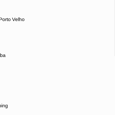
Porto Velho
mba
ping