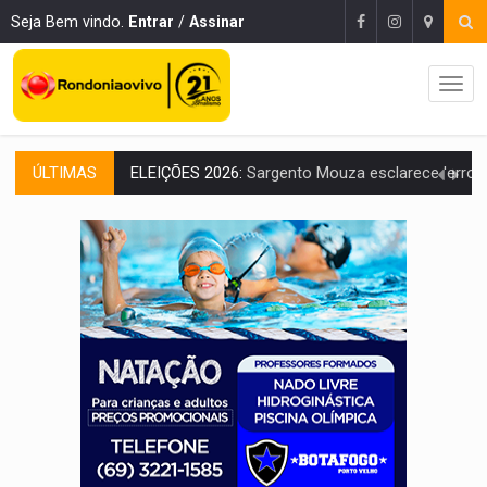
Seja Bem vindo.
Entrar
/
Assinar
ÚLTIMAS
JUDICIÁRIO:
Sinjur parabeniza servidores pelo adicional de incentivo com ef
Publicação Legal:
AVISO DE LICITAÇÃO: Pregão Eletrônico Nº 12/2026
BR-364:
Polícia apreende mais de uma tonelada de drogas em fundo fal
EMOCIONE:
PRESENTES: Confira os sorteados na promoção de 
VOVÔ LADRÃO:
Idoso é filmado furtando bicicleta na frente
JUSTIÇA:
Comarca de Nova Mamoré terá seu primeiro jú
ADAILTON FÚRIA:
Assessoria denuncia suposto ataque com perfis falso
VÍDEO:
Motoboy de delivery sofre fratura após mulher avançar 