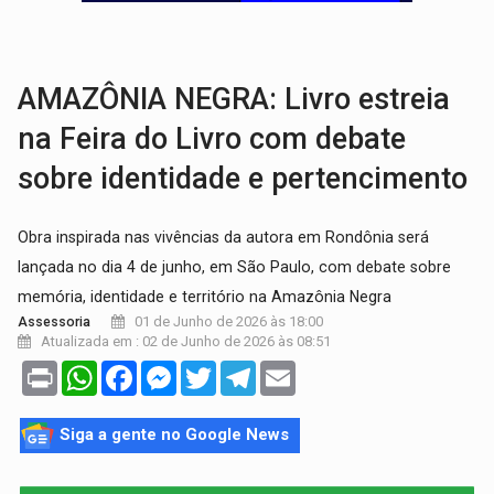
A ILHA:
Coreografia de Rondônia estreia na programação do Festival de Dan
ELEIÇÕES 2026:
Sargento Mouza esclarece 'erro de digitação' em declaração de p
AMAZÔNIA NEGRA: Livro estreia
na Feira do Livro com debate
sobre identidade e pertencimento
Obra inspirada nas vivências da autora em Rondônia será
lançada no dia 4 de junho, em São Paulo, com debate sobre
memória, identidade e território na Amazônia Negra
01 de Junho de 2026 às 18:00
Assessoria
Atualizada em : 02 de Junho de 2026 às 08:51
Print
WhatsApp
Facebook
Messenger
Twitter
Telegram
Email
Siga a gente no Google News