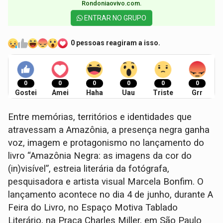
Rondoniaovivo.com.​
ENTRAR NO GRUPO
0 pessoas reagiram a isso.
0
0
0
0
0
0
Gostei
Amei
Haha
Uau
Triste
Grr
Entre memórias, territórios e identidades que
atravessam a Amazônia, a presença negra ganha
voz, imagem e protagonismo no lançamento do
livro “Amazônia Negra: as imagens da cor do
(in)visível”, estreia literária da fotógrafa,
pesquisadora e artista visual Marcela Bonfim. O
lançamento acontece no dia 4 de junho, durante A
Feira do Livro, no Espaço Motiva Tablado
Literário, na Praça Charles Miller, em São Paulo