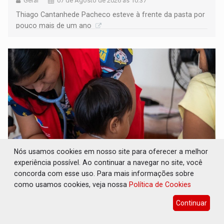
Geral
07 de Agosto de 2026 às 10:37
Thiago Cantanhede Pacheco esteve à frente da pasta por
pouco mais de um ano
Nós usamos cookies em nosso site para oferecer a melhor
experiência possível. Ao continuar a navegar no site, você
SAÚDE INDÍGENA: Pirahã terão consultas e
concorda com esse uso. Para mais informações sobre
exames especializados durante expedição do
como usamos cookies, veja nossa
Política de Cookies
SUS
Continuar
Geral
07 de Agosto de 2026 às 10:36
Ação levará mais de mil atendimentos especializados a