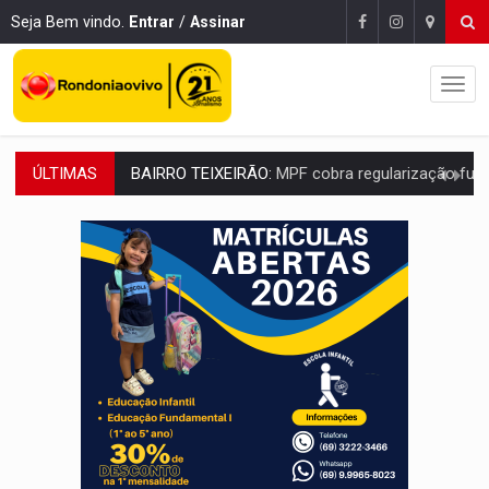
Seja Bem vindo.
Entrar
/
Assinar
ÚLTIMAS
SUCESSO NA ABERTURA:
2ª Feira Rondônia Empreendedora segue no Espaço Alternativ
REESTRUTURAÇÃO:
Secretário da Seinfra de Porto Velho pede exon
SAÚDE INDÍGENA:
Pirahã terão consultas e exames especializados durante 
ECONOMIA:
Dia dos pais deve movimentar R$ 8,5 bilhões e RO projet
DIA DOS PAIS:
Bailarina da Praça organiza celebração gratuita nes
VÍDEO:
Perseguição a embarcação no rio Madeira termina com explosivo
MEGA SENA:
Prêmio acumula para R$ 165 milhõe
Publicação Legal:
AVISO DE LICITAÇÃO: PREGÃO ELETRÔNICO Nº 90091