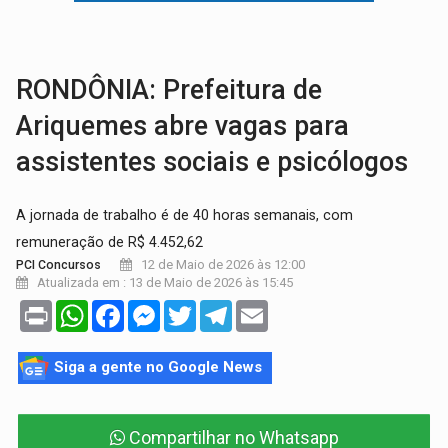
NO MARIANA:
Quadrilha é flagrada com cerca de 200 porçõe
BAIRRO TEIXEIRÃO:
MPF cobra regularização fundiária da comunid
RONDÔNIA: Prefeitura de
Ariquemes abre vagas para
assistentes sociais e psicólogos
A jornada de trabalho é de 40 horas semanais, com
remuneração de R$ 4.452,62
12 de Maio de 2026 às 12:00
PCI Concursos
Atualizada em : 13 de Maio de 2026 às 15:45
Print
WhatsApp
Facebook
Messenger
Twitter
Telegram
Email
Siga a gente no Google News
Compartilhar no Whatsapp