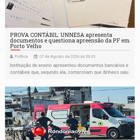
PROVA CONTÁBIL: UNNESA apresenta
documentos e questiona apreensão da PF em
Porto Velho
Política
07 de Agosto de 2026 às 09:35
Instituição de ensino apresentou documentos bancários e
contábeis que, segundo ela, comprovam que dinheiro saiu
de sua própria conta, foi sacado pelo diretor financeiro e
apreendido quando já estava dentro da sede da entidade
— em pleno ano eleitoral em Rondônia