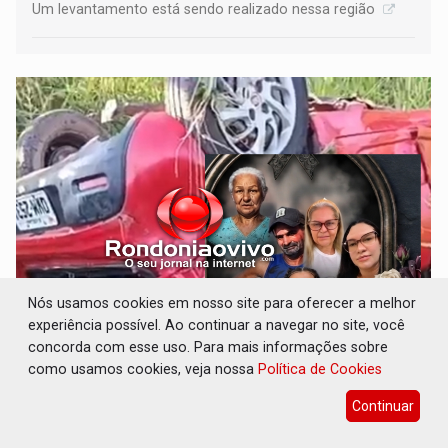
Um levantamento está sendo realizado nessa região
Nós usamos cookies em nosso site para oferecer a melhor
FAMÍLIA MORREU: Identificadas as cinco
experiência possível. Ao continuar a navegar no site, você
vítimas de acidente na BR-364, entre elas
concorda com esse uso. Para mais informações sobre
uma criança
como usamos cookies, veja nossa
Política de Cookies
Polícia
07 de Agosto de 2026 às 06:13
Continuar
Estavam indo aproveitar o feriadão prolongado na casa
de familiares em Vista Alegre do Abunã