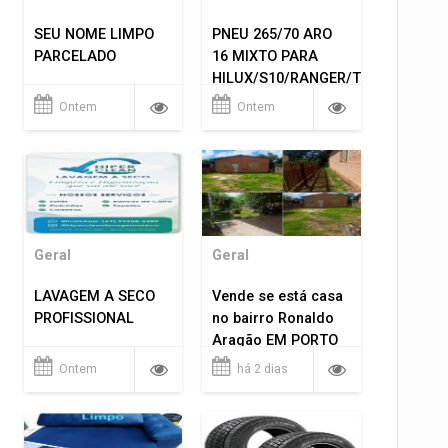
SEU NOME LIMPO
PNEU 265/70 ARO
PARCELADO
16 MIXTO PARA
HILUX/S10/RANGER/TRITON
ETC... MONTAGEM
Ontem
Ontem
GRATIS 599,00
Geral
Geral
LAVAGEM A SECO
Vende se está casa
PROFISSIONAL
no bairro Ronaldo
Aragão EM PORTO
VELHO RO.
Ontem
há 2 dias