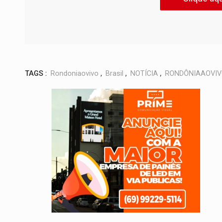
TAGS :
Rondoniaovivo
,
Brasil
,
NOTÍCIA
,
RONDÔNIAAOVI