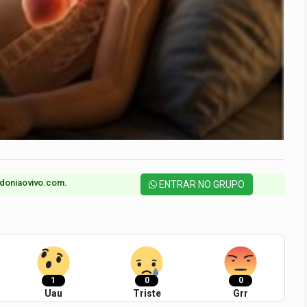
doniaovivo.com.​
ENTRAR NO GRUPO
1
0
0
Uau
Triste
Grr