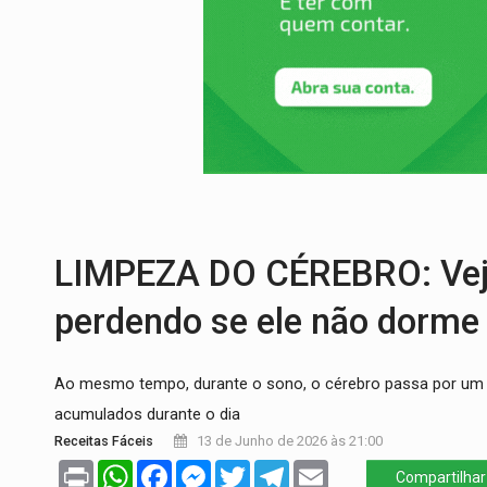
ACABOU COM PEUGEOT:
Incêndio destró
VÍDEO:
Ladrão é filmado furtando moto na
BOLSAS DE PESQUISA:
Iniciativa Amazô
MATERIAL:
Brasil tem grandes reservas 
VÍDEO:
Armado com machado, homem amea
LIMPEZA DO CÉREBRO: Veja 
perdendo se ele não dorme
Ao mesmo tempo, durante o sono, o cérebro passa por um 
acumulados durante o dia
Receitas Fáceis
13 de Junho de 2026 às 21:00
Print
WhatsApp
Facebook
Messenger
Twitter
Telegram
Email
Compartilhar