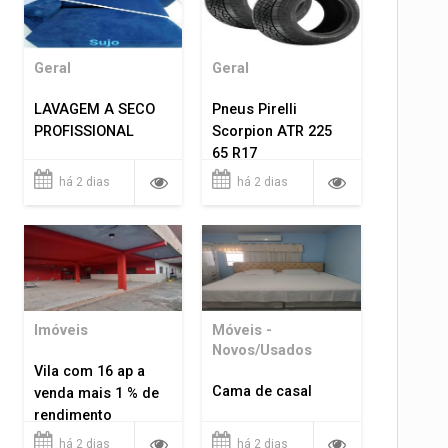
Geral
Geral
LAVAGEM A SECO
Pneus Pirelli
PROFISSIONAL
Scorpion ATR 225
65 R17
há 2 dias
há 2 dias
Imóveis
Móveis -
Novos/Usados
Vila com 16 ap a
Cama de casal
venda mais 1 % de
rendimento
há 2 dias
há 2 dias