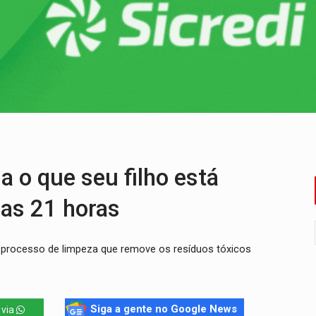
i carro que era rebocado para oficina no Centro de Porto Velho
 frente do bar da Marleide
nia+10 lança chamada para fortalecer cadeias da sociobioecono
de urânio, mas produz pouco e importa combustível
ça matar sobrinha grávida e com bebê no colo
o que seu filho está
 as 21 horas
processo de limpeza que remove os resíduos tóxicos
Siga a gente no Google News
 via