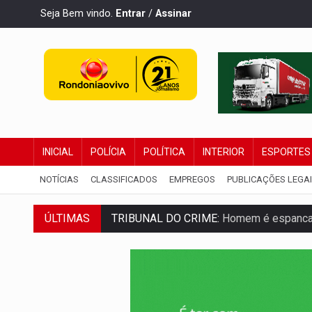
Seja Bem vindo.
Entrar
/
Assinar
INICIAL
POLÍCIA
POLÍTICA
INTERIOR
ESPORTES
NOTÍCIAS
CLASSIFICADOS
EMPREGOS
PUBLICAÇÕES LEGA
TRIBUNAL DO CRIME:
Homem é espancado
ÚLTIMAS
VÍDEO:
Perseguição é registrada no shop
LUDOPATIA:
Apostas online começam a af
REFLORESTAMENTO:
Plantar árvores nã
OVNIS NA LUA:
Cientistas alertam para p