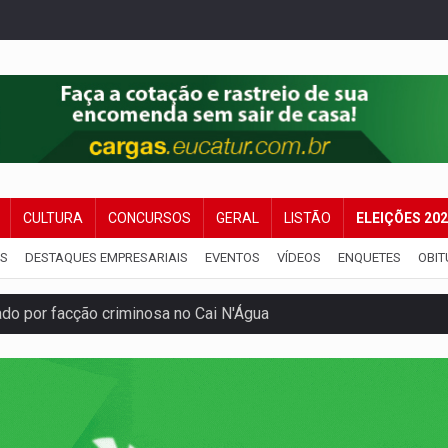
CULTURA
CONCURSOS
GERAL
LISTÃO
ELEIÇÕES 20
IS
DESTAQUES EMPRESARIAIS
EVENTOS
VÍDEOS
ENQUETES
OBIT
 por facção criminosa no Cai N'Água
ping após colombiana furtar celular de menina
etar produtividade e rotina nas empresas
o será mais suficiente para comprovar área recuperado
ossível base secreta no satélite natural da Terra