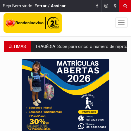
Seja Bem vindo.
Entrar
/
Assinar
ÚLTIMAS
TRANSPORTE DE ARROZ:
MPF assegura cumprimento da legislação sobre transporte d
DEEPFAKE:
Sancionada lei contra violência sexual infantil na inte
COLEGIADO:
Brasil e Rússia discutem energia nuclear, defesa e ciênc
URGENTE:
Colisão entre caminhão e carro deixa quatro mortos e um em est
ENCONTRO:
Amazônia Negra ganha projeção nacional com participação de M
PREVISÃO:
Porto Velho tem chances de chuvas isoladas nesta se
SINDICATOS UNIDOS:
Assembleia Geral delibera greve da educação municip
PROCESSO SELETIVO:
Rondoniaovivo abre oficina de Comunicação com oportunidade