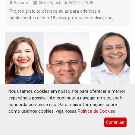
Esporte
06 de Agosto de 2026 às 15:08
Projeto gratuito oferece aulas para crianças e
adolescentes de 6 a 18 anos, promovendo disciplina,
inclusão e desenvolvimento por meio do esporte
Nós usamos cookies em nosso site para oferecer a melhor
experiência possível. Ao continuar a navegar no site, você
concorda com esse uso. Para mais informações sobre
CLUBE DOS R$ 00,00: 21 candidatos declaram
patrimônio zero em Rondônia nas eleições
como usamos cookies, veja nossa
Política de Cookies
de 2026
Continuar
Eleições 2026
06 de Agosto de 2026 às 14:45