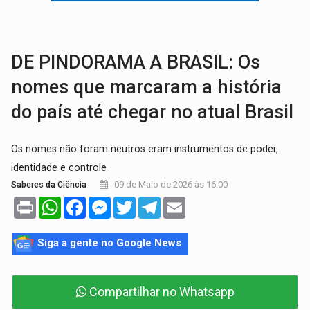
BRASIL CONTRA O CRIME:
Acusado de guardar armas de facção é preso com rev
TRAGÉDIA:
Sobe para cinco o número de mortos em colisão entre carreta e Fia
DE PINDORAMA A BRASIL: Os
nomes que marcaram a história
do país até chegar no atual Brasil
Os nomes não foram neutros eram instrumentos de poder,
identidade e controle
09 de Maio de 2026 às 16:00
Saberes da Ciência
Print
WhatsApp
Facebook
Messenger
Twitter
Telegram
Email
Siga a gente no Google News
Compartilhar no Whatsapp