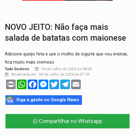
TRANSPORTE DE ARROZ:
MPF assegura cumprimento da legislação sobre transporte d
DEEPFAKE:
Sancionada lei contra violência sexual infantil na inte
NOVO JEITO: Não faça mais
salada de batatas com maionese
Adicione queijo feta e use o molho de iogurte que vou ensinar,
fica muito mais cremoso
04 de Julho de 2026 às 08:00
Tudo Gostoso
Atualizada em : 06 de Julho de 2026 às 07:18
Print
WhatsApp
Facebook
Messenger
Twitter
Telegram
Email
Siga a gente no Google News
Compartilhar no Whatsapp