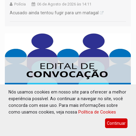
Polícia
06 de Agosto de 2026 às 14:11
Acusado ainda tentou fugir para um matagal
Nós usamos cookies em nosso site para oferecer a melhor
experiência possível. Ao continuar a navegar no site, você
concorda com esse uso. Para mais informações sobre
CONVOCAÇÃO DAS ELEIÇÕES: SEATER/RO
como usamos cookies, veja nossa
Política de Cookies
Publicações Legais
06 de Agosto de 2026 às 14:07
Continuar