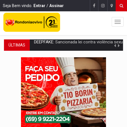
Seja Bem vindo.
Entrar
/
Assinar
ÚLTIMAS
COLEGIADO:
Brasil e Rússia discutem energia nuclear, defesa e ciênc
URGENTE:
Colisão entre caminhão e carro deixa quatro mortos e um em est
ENCONTRO:
Amazônia Negra ganha projeção nacional com participação de M
PREVISÃO:
Porto Velho tem chances de chuvas isoladas nesta se
SINDICATOS UNIDOS:
Assembleia Geral delibera greve da educação municip
PROCESSO SELETIVO:
Rondoniaovivo abre oficina de Comunicação com oportunidade
AGOSTO LILÁS:
MPRO lança de portal e promove reflexão sobre trajetória da Le
REGULARIZAÇÃO:
Refis 2026 segue até o fim do ano para regulariz