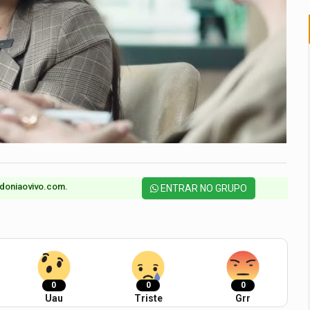
doniaovivo.com.​
ENTRAR NO GRUPO
0
0
0
Uau
Triste
Grr