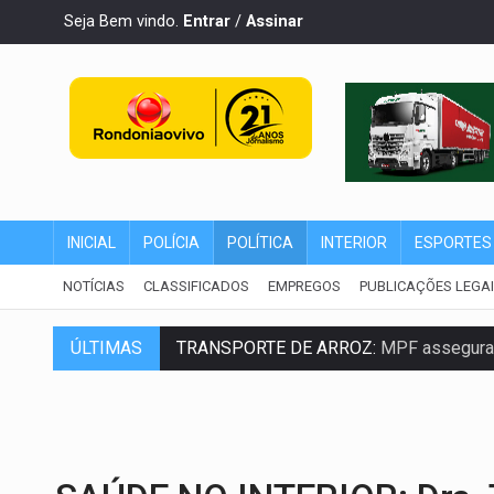
Seja Bem vindo.
Entrar
/
Assinar
INICIAL
POLÍCIA
POLÍTICA
INTERIOR
ESPORTES
NOTÍCIAS
CLASSIFICADOS
EMPREGOS
PUBLICAÇÕES LEGA
ÚLTIMAS
TRANSPORTE DE ARROZ:
MPF assegura c
DEEPFAKE:
Sancionada lei contra violência
COLEGIADO:
Brasil e Rússia discutem ene
URGENTE:
Colisão entre caminhão e carr