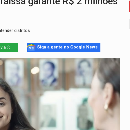
aíssa garante R$ 2 milhões
ão nacional com participação de Marcela Bonfim
huvas isoladas nesta sexta-feira (7)
tender distritos
delibera greve da educação municipal em Porto Velho
e oficina de Comunicação com oportunidade de integrar equipe
Siga a gente no Google News
 via
romove reflexão sobre trajetória da Lei Maria da Penha
mortos em colisão entre carreta e Fiat Uno na BR-364