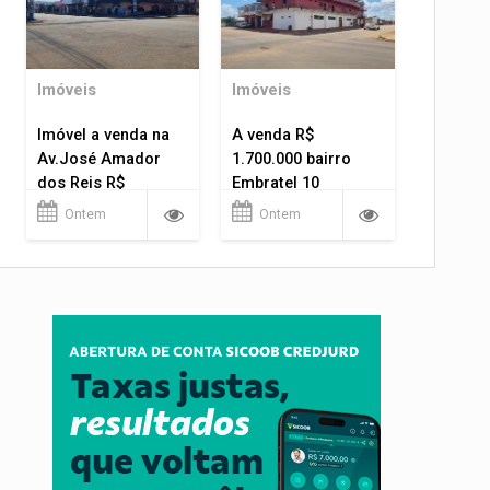
Imóveis
Imóveis
Imóvel a venda na
A venda R$
Av.José Amador
1.700.000 bairro
dos Reis R$
Embratel 10
1.400.000
apartamentos!
Ontem
Ontem