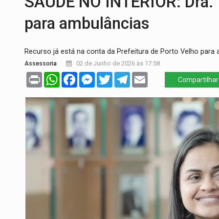
SAÚDE NO INTERIOR: Dra. T
ENCONTRO:
Amazônia Negra ganha projeç
para ambulâncias
PREVISÃO:
Porto Velho tem chances de c
Recurso já está na conta da Prefeitura de Porto Velho para a
SINDICATOS UNIDOS:
Assembleia Geral 
Assessoria
02 de Junho de 2026 às 17:58
PROCESSO SELETIVO:
Rondoniaovivo abr
Print
WhatsApp
Facebook
Messenger
Twitter
Telegram
Email
Compartilhar
AGOSTO LILÁS:
MPRO lança de portal e p
TRAGÉDIA:
Sobe para cinco o número de 