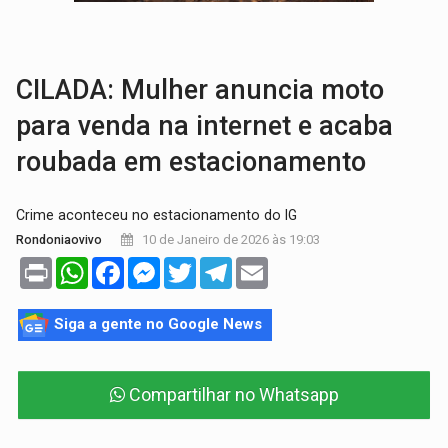
Publicação Legal:
CONCORRÊNCIA Nº 90504/2025/
EM 18 MESES:
Léo Moraes entrega o que não conseguiram em anos na educaçã
CILADA: Mulher anuncia moto
para venda na internet e acaba
roubada em estacionamento
Crime aconteceu no estacionamento do IG
10 de Janeiro de 2026 às 19:03
Rondoniaovivo
Print
WhatsApp
Facebook
Messenger
Twitter
Telegram
Email
Siga a gente no Google News
Compartilhar no Whatsapp