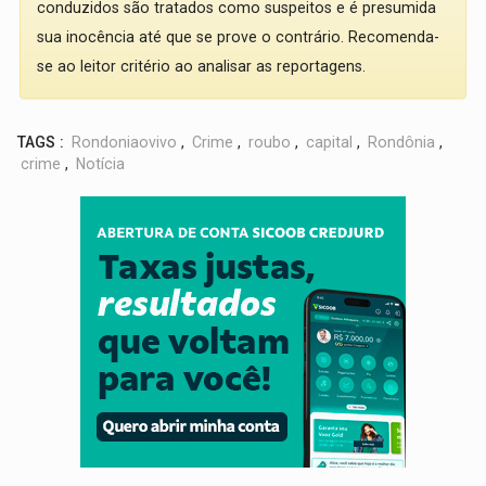
conduzidos são tratados como suspeitos e é presumida
sua inocência até que se prove o contrário. Recomenda-
se ao leitor critério ao analisar as reportagens.
TAGS :
Rondoniaovivo
,
Crime
,
roubo
,
capital
,
Rondônia
,
crime
,
Notícia