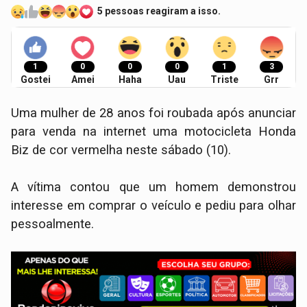
5 pessoas reagiram a isso.
1
0
0
0
1
3
Gostei
Amei
Haha
Uau
Triste
Grr
Uma mulher de 28 anos foi roubada após anunciar
para venda na internet uma motocicleta Honda
Biz de cor vermelha neste sábado (10).
A vítima contou que um homem demonstrou
interesse em comprar o veículo e pediu para olhar
pessoalmente.