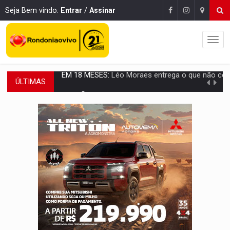
Seja Bem vindo.
Entrar
/
Assinar
ÚLTIMAS
ELEIÇÕES 2026:
Candidata a deputada federal em Rondônia declara draga de g
VÍDEO:
Casal de garimpeiros é preso com mercúrio em estepe,
EDUCAÇÃO BÁSICA:
Ideb avança nos anos iniciais do ensino fundame
CONTA DIFÍCIL:
Com as novidades na corrida ao Senado as contas ficara
CH4C1NA:
Disputa entre PCC e CV deixa dez mortos em cinco di
IMUNIZAÇÃO:
Prefeitura inicia campanha de multivacinação para crianças 
QUIRINUS:
Draco faz operação para prender faccionados que atacaram proved
TRAFICANTE PRESO:
Operação Brasil Contra o Crime apreende quase meia to