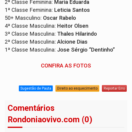
2ª Classe Feminina:
Maria Eduarda
1ª Classe Feminina:
Leticia Santos
50+ Masculino:
Oscar Rabelo
4ª Classe Masculina:
Heitor Olsen
3ª Classe Masculina:
Thales Hilarindo
2ª Classe Masculina
: Alcione Dias
1ª Classe Masculina:
Jose Sérgio “Dentinho
”
CONFIRA AS FOTOS
Sugestão de Pauta
Direito ao esquecimento
Reportar Erro
Comentários
Rondoniaovivo.com (0)