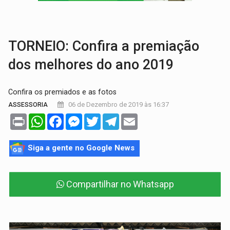
VÍDEO:
Perseguição é registrada no shopping após colombiana furtar ce
LUDOPATIA:
Apostas online começam a afetar produtividade e rotina
TORNEIO: Confira a premiação
dos melhores do ano 2019
Confira os premiados e as fotos
06 de Dezembro de 2019 às 16:37
ASSESSORIA
Print
WhatsApp
Facebook
Messenger
Twitter
Telegram
Email
Siga a gente no Google News
Compartilhar no Whatsapp