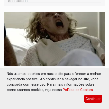
esgotadas
POSSESSÃO DE DEBORAH LOGAN: Terror
Nós usamos cookies em nosso site para oferecer a melhor
mistura mistério e filmagens quase reais –
experiência possível. Ao continuar a navegar no site, você
Por Marcos Souza
concorda com esse uso. Para mais informações sobre
Cultura
08 de Agosto de 2026 às 08:30
como usamos cookies, veja nossa
Política de Cookies
Filme foi produzido pelo diretor principal da saga dos X
Continuar
Men nos cinemas