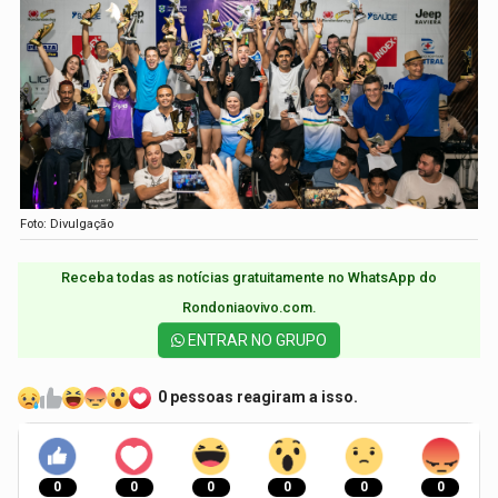
Foto: Divulgação
Receba todas as notícias gratuitamente no WhatsApp do
Rondoniaovivo.com.​
ENTRAR NO GRUPO
0 pessoas reagiram a isso.
0
0
0
0
0
0