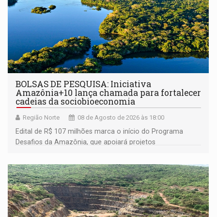
BOLSAS DE PESQUISA: Iniciativa
Amazônia+10 lança chamada para fortalecer
cadeias da sociobioeconomia
Região Norte
08 de Agosto de 2026 às 18:00
Edital de R$ 107 milhões marca o início do Programa
Desafios da Amazônia, que apoiará projetos
desenvolvidos por redes de pesquisa e inovação. A
submissão de pré-propostas poderá ser feita até 1º de
setembro