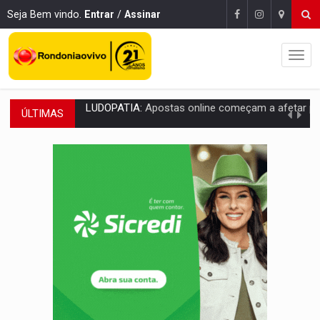
Seja Bem vindo.
Entrar
/
Assinar
ÚLTIMAS
REFLORESTAMENTO:
Plantar árvores não será mais suficiente para comprov
OVNIS NA LUA:
Cientistas alertam para possível base secreta no satélite n
ACABOU COM PEUGEOT:
Incêndio destrói carro que era rebocado para oficina no
VÍDEO:
Ladrão é filmado furtando moto na frente do bar 
BOLSAS DE PESQUISA:
Iniciativa Amazônia+10 lança chamada para fortalecer cadeia
MATERIAL:
Brasil tem grandes reservas de urânio, mas produz pouco e impo
VÍDEO:
Serpente capturada na fábrica da Coca-Cola é devolvid
HOMENAGEM:
Cientistas cassados pelo AI-5 se tornam pesquisadores emér