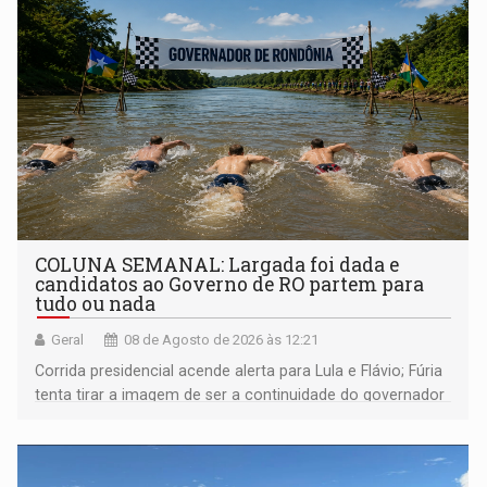
COLUNA SEMANAL: Largada foi dada e
candidatos ao Governo de RO partem para
tudo ou nada
Geral
08 de Agosto de 2026 às 12:21
Corrida presidencial acende alerta para Lula e Flávio; Fúria
tenta tirar a imagem de ser a continuidade do governador
Marcos Rocha; ex-prefeito Hildon Chaves parece ainda
não ter entrado no modo eleição; ABAV faz evento em
Porto Velho