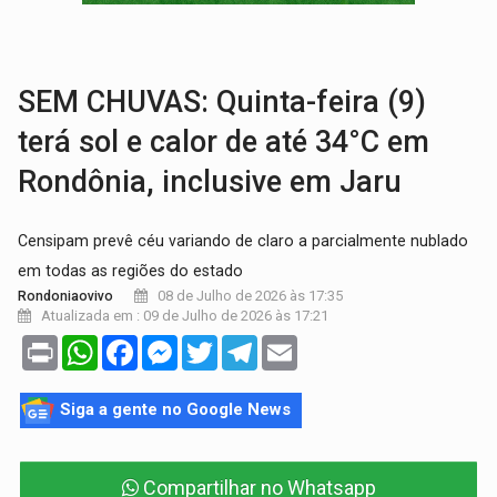
ARTIGO:
Reter até 50% no distrato imobiliário é legal, mas não pode 
DO HOSPITAL AO CAMPO:
Veja as mais de 200 ações de Marcos Rogé
SEM CHUVAS: Quinta-feira (9)
terá sol e calor de até 34°C em
Rondônia, inclusive em Jaru
Censipam prevê céu variando de claro a parcialmente nublado
em todas as regiões do estado
08 de Julho de 2026 às 17:35
Rondoniaovivo
Atualizada em : 09 de Julho de 2026 às 17:21
Print
WhatsApp
Facebook
Messenger
Twitter
Telegram
Email
Siga a gente no Google News
Compartilhar no Whatsapp