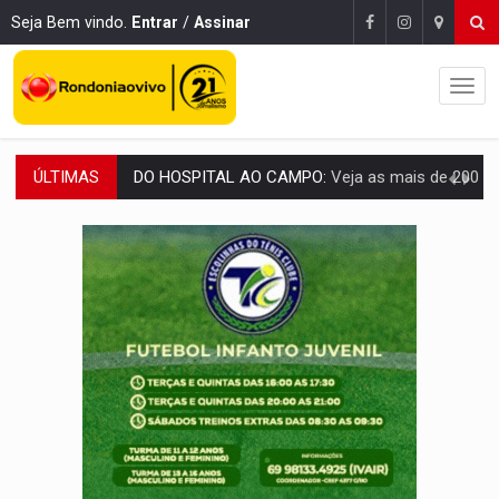
Seja Bem vindo.
Entrar
/
Assinar
ÚLTIMAS
EXPANSÃO:
Grupo Nova Era amplia presença em PVH e transforma Aramix em
ROTA GLOBAL:
PCC amplia presença internacional e transforma Brasil em cor
CONEXÃO RONDONIAOVIVO:
Museólogo Antônio Ocampo conduz a história de uma
EXTENSÃO DE DANOS:
Ferroviários pedem ao Iphan recuperação de área atingid
VARIANDO O CARDÁPIO:
Veja essa receita de carne assada para o a
PREJUÍZO AOS ESTUDANTES:
Greve dos professores em PVH é considerada 
POSSESSÃO DE DEBORAH LOGAN:
Terror mistura mistério e filmagens quase
TRANSPARÊNCIA:
TCE reúne candidatos ao Governo e apresenta diagnó