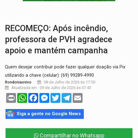
BRASIL CONTRA O CRIME:
Acusado de guardar armas de facção é preso com rev
TRAGÉDIA:
Sobe para cinco o número de mortos em colisão entre carreta e Fia
RECOMEÇO: Após incêndio,
professora de PVH agradece
apoio e mantém campanha
Quem desejar contribuir pode fazer qualquer doação via Pix
utilizando a chave (celular): (69) 99289-4990
08 de Julho de 2026 às 17:50
Rondoniaovivo
Atualizada em : 09 de Julho de 2026 às 07:43
Print
WhatsApp
Facebook
Messenger
Twitter
Telegram
Email
Siga a gente no Google News
Compartilhar no Whatsapp