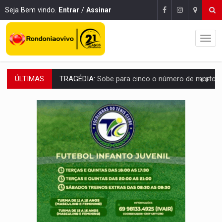
Seja Bem vindo.
Entrar
/
Assinar
ÚLTIMAS
TRANSPORTE DE ARROZ:
MPF assegura cumprimento da legislação sobre transporte d
DEEPFAKE:
Sancionada lei contra violência sexual infantil na inte
COLEGIADO:
Brasil e Rússia discutem energia nuclear, defesa e ciênc
URGENTE:
Colisão entre caminhão e carro deixa quatro mortos e um em est
ENCONTRO:
Amazônia Negra ganha projeção nacional com participação de M
PREVISÃO:
Porto Velho tem chances de chuvas isoladas nesta se
SINDICATOS UNIDOS:
Assembleia Geral delibera greve da educação municip
PROCESSO SELETIVO:
Rondoniaovivo abre oficina de Comunicação com oportunidade