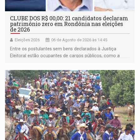
CLUBE DOS R$ 00,00: 21 candidatos declaram
patrimônio zero em Rondônia nas eleições
de 2026
Eleições 2026
06 de Agosto de 2026 às 14:45
Entre os postulantes sem bens declarados à Justiça
Eleitoral estão ocupantes de cargos públicos, como a
deputada federal Cristiane Lopes (PODE), o vereador
Pedro Geovar (PP) e a vice-prefeita Magna dos Anjos
(NOVO)