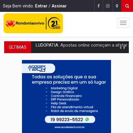
Seja Bem vindo.
Entrar
/
Assinar
ÚLTIMAS
REFLORESTAMENTO:
Plantar árvores não será mais suficiente para comprov
OVNIS NA LUA:
Cientistas alertam para possível base secreta no satélite n
ACABOU COM PEUGEOT:
Incêndio destrói carro que era rebocado para oficina no
VÍDEO:
Ladrão é filmado furtando moto na frente do bar 
BOLSAS DE PESQUISA:
Iniciativa Amazônia+10 lança chamada para fortalecer cadeia
MATERIAL:
Brasil tem grandes reservas de urânio, mas produz pouco e impo
VÍDEO:
Serpente capturada na fábrica da Coca-Cola é devolvid
HOMENAGEM:
Cientistas cassados pelo AI-5 se tornam pesquisadores emér