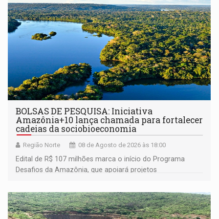
BOLSAS DE PESQUISA: Iniciativa
Amazônia+10 lança chamada para fortalecer
cadeias da sociobioeconomia
Região Norte
08 de Agosto de 2026 às 18:00
Edital de R$ 107 milhões marca o início do Programa
Desafios da Amazônia, que apoiará projetos
desenvolvidos por redes de pesquisa e inovação. A
submissão de pré-propostas poderá ser feita até 1º de
setembro