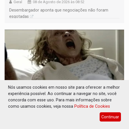
Geral
08 de Agosto de 2026 às 08:52
Desembargador aponta que negociações não foram
esgotadas
Nós usamos cookies em nosso site para oferecer a melhor
experiência possível. Ao continuar a navegar no site, você
POSSESSÃO DE DEBORAH LOGAN: Terror
concorda com esse uso. Para mais informações sobre
mistura mistério e filmagens quase reais –
como usamos cookies, veja nossa
Política de Cookies
Por Marcos Souza
Continuar
Cultura
08 de Agosto de 2026 às 08:30
Filme foi produzido pelo diretor principal da saga dos X