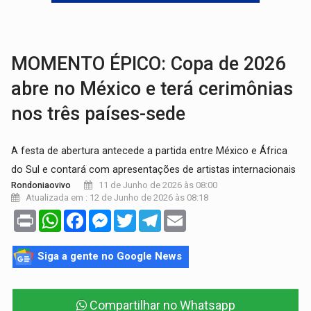
VÍDEO:
Perseguição é registrada no shopping após colombiana furtar ce
LUDOPATIA:
Apostas online começam a afetar produtividade e rotina
MOMENTO ÉPICO: Copa de 2026
abre no México e terá cerimônias
nos três países-sede
A festa de abertura antecede a partida entre México e África
do Sul e contará com apresentações de artistas internacionais
11 de Junho de 2026 às 08:00
Rondoniaovivo
Atualizada em : 12 de Junho de 2026 às 08:18
Print
WhatsApp
Facebook
Messenger
Twitter
Telegram
Email
Siga a gente no Google News
Compartilhar no Whatsapp