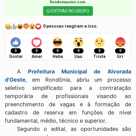
Rondoniaovivo.com.​
ENTRAR NO GRUPO
0 pessoas reagiram a isso.
0
0
0
0
0
0
Gostei
Amei
Haha
Uau
Triste
Grr
A
Prefeitura Municipal de Alvorada
d'Oeste
, em Rondônia, abriu um processo
seletivo simplificado para a contratação
temporária de profissionais visando ao
preenchimento de vagas e à formação de
cadastro de reserva em funções de nível
fundamental, médio, técnico e superior.
Segundo o edital, as oportunidades são