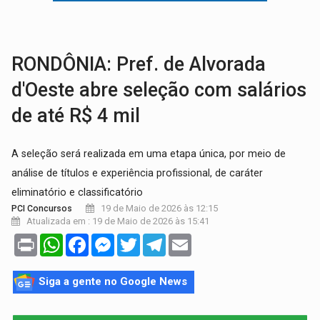
TRAGÉDIA:
Sobe para cinco o número de mortos em colisão entre carreta e Fia
TRANSPORTE DE ARROZ:
MPF assegura cumprimento da legislação sobre transporte d
RONDÔNIA: Pref. de Alvorada
d'Oeste abre seleção com salários
de até R$ 4 mil
A seleção será realizada em uma etapa única, por meio de
análise de títulos e experiência profissional, de caráter
eliminatório e classificatório
19 de Maio de 2026 às 12:15
PCI Concursos
Atualizada em : 19 de Maio de 2026 às 15:41
Print
WhatsApp
Facebook
Messenger
Twitter
Telegram
Email
Siga a gente no Google News