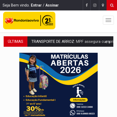
Seja Bem vindo.
Entrar
/
Assinar
ÚLTIMAS
DEEPFAKE:
Sancionada lei contra violência sexual infantil na inte
COLEGIADO:
Brasil e Rússia discutem energia nuclear, defesa e ciênc
URGENTE:
Colisão entre caminhão e carro deixa quatro mortos e um em est
ENCONTRO:
Amazônia Negra ganha projeção nacional com participação de M
PREVISÃO:
Porto Velho tem chances de chuvas isoladas nesta se
SINDICATOS UNIDOS:
Assembleia Geral delibera greve da educação municip
PROCESSO SELETIVO:
Rondoniaovivo abre oficina de Comunicação com oportunidade
AGOSTO LILÁS:
MPRO lança de portal e promove reflexão sobre trajetória da Le