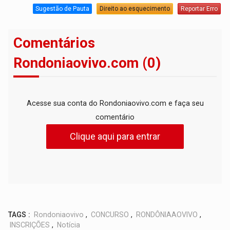
Sugestão de Pauta
Direito ao esquecimento
Reportar Erro
Comentários
Rondoniaovivo.com (0)
Acesse sua conta do Rondoniaovivo.com e faça seu
comentário
Clique aqui para entrar
TAGS :
Rondoniaovivo
,
CONCURSO
,
RONDÔNIAAOVIVO
,
INSCRIÇÕES
,
Notícia