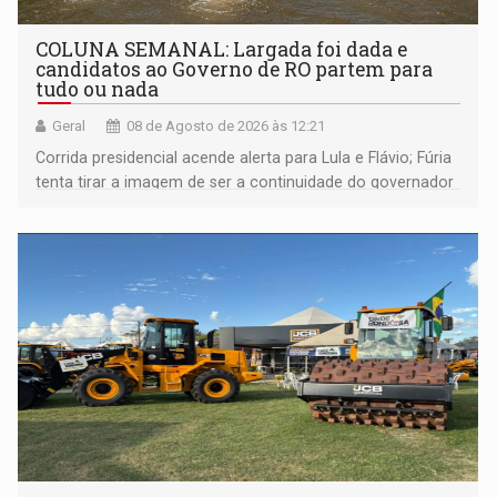
COLUNA SEMANAL: Largada foi dada e
candidatos ao Governo de RO partem para
tudo ou nada
Geral
08 de Agosto de 2026 às 12:21
Corrida presidencial acende alerta para Lula e Flávio; Fúria
tenta tirar a imagem de ser a continuidade do governador
Marcos Rocha; ex-prefeito Hildon Chaves parece ainda
não ter entrado no modo eleição; ABAV faz evento em
Porto Velho