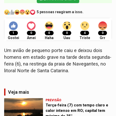
5 pessoas reagiram a isso.
1
0
0
0
4
0
Gostei
Amei
Haha
Uau
Triste
Grr
Um avião de pequeno porte caiu e deixou dois
homens em estado grave na tarde desta segunda-
feira (6), na restinga da praia de Navegantes, no
litoral Norte de Santa Catarina.
Veja mais
PREVISÃO
Terça-feira (7) com tempo claro e
calor intenso em RO; capital tem