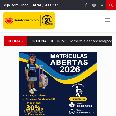
Seja Bem vindo.
Entrar
/
Assinar
ÚLTIMAS
VÍDEO:
Perseguição é registrada no shopping após colombiana furtar ce
LUDOPATIA:
Apostas online começam a afetar produtividade e rotina
REFLORESTAMENTO:
Plantar árvores não será mais suficiente para comprov
OVNIS NA LUA:
Cientistas alertam para possível base secreta no satélite n
ACABOU COM PEUGEOT:
Incêndio destrói carro que era rebocado para oficina no
VÍDEO:
Ladrão é filmado furtando moto na frente do bar 
BOLSAS DE PESQUISA:
Iniciativa Amazônia+10 lança chamada para fortalecer cadeia
MATERIAL:
Brasil tem grandes reservas de urânio, mas produz pouco e impo