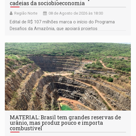
cadeias da sociobioeconomia
Região Norte
08 de Agosto de 2026 às 18:00
Edital de R$ 107 milhões marca o início do Programa
Desafios da Amazônia, que apoiará projetos
desenvolvidos por redes de pesquisa e inovação. A
submissão de pré-propostas poderá ser feita até 1º de
setembro
MATERIAL: Brasil tem grandes reservas de
urânio, mas produz pouco e importa
combustível