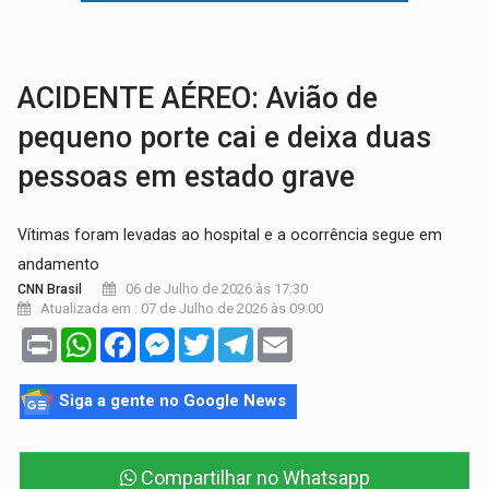
VÍDEO:
Armado com machado, homem ameaça matar sobrinha grávida e com
TRIBUNAL DO CRIME:
Homem é espancado por facção criminosa 
ACIDENTE AÉREO: Avião de
pequeno porte cai e deixa duas
pessoas em estado grave
Vítimas foram levadas ao hospital e a ocorrência segue em
andamento
06 de Julho de 2026 às 17:30
CNN Brasil
Atualizada em : 07 de Julho de 2026 às 09:00
Print
WhatsApp
Facebook
Messenger
Twitter
Telegram
Email
Siga a gente no Google News
Compartilhar no Whatsapp