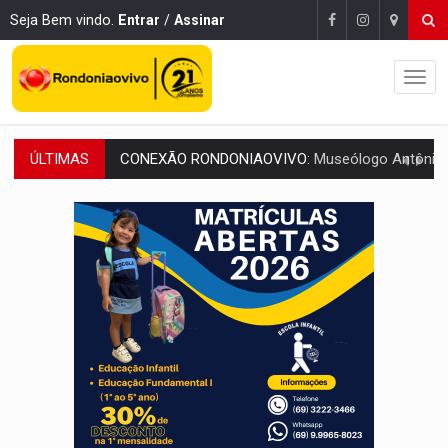
Seja Bem vindo.
Entrar
/
Assinar
ÚLTIMAS
EXTENSÃO DE DANOS:
Ferroviários pedem ao Iphan recuperação de área atingid
VARIANDO O CARDÁPIO:
Veja essa receita de carne assada para o a
PREJUÍZO AOS ESTUDANTES:
Greve dos professores em PVH é considerada 
POSSESSÃO DE DEBORAH LOGAN:
Terror mistura mistério e filmagens quase
TRANSPARÊNCIA:
TCE reúne candidatos ao Governo e apresenta diagnó
ELAS DECIDEM:
Mulheres são maioria e representam 52% do eleitorado de 
NO CARRO:
Homem é preso com pistola 9mm durante abordagem da Força Tát
TRÁGICO:
Pai do 'Xandy Motocross' morre em acidente