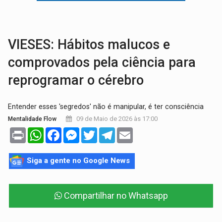
ROTA GLOBAL:
PCC amplia presença internacional e transforma Brasil em cor
CONEXÃO RONDONIAOVIVO:
Museólogo Antônio Ocampo conduz a história de uma
VIESES: Hábitos malucos e
comprovados pela ciência para
reprogramar o cérebro
Entender esses 'segredos' não é manipular, é ter consciência
09 de Maio de 2026 às 17:00
Mentalidade Flow
Print
WhatsApp
Facebook
Messenger
Twitter
Telegram
Email
Siga a gente no Google News
Compartilhar no Whatsapp