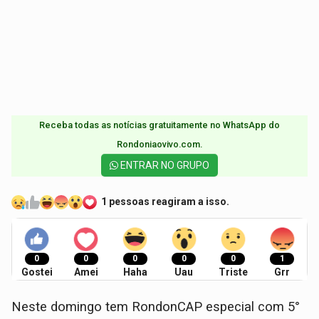
Receba todas as notícias gratuitamente no WhatsApp do
Rondoniaovivo.com.​
ENTRAR NO GRUPO
1 pessoas reagiram a isso.
0
0
0
0
0
1
Gostei
Amei
Haha
Uau
Triste
Grr
Neste domingo tem RondonCAP especial com 5°