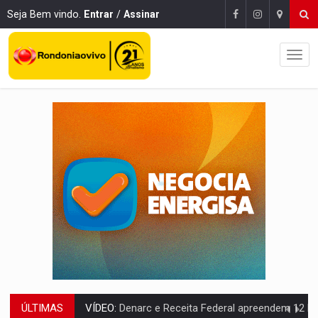
Seja Bem vindo.
Entrar
/
Assinar
ÚLTIMAS
OPERAÇÃO DA PC:
Membros do CV são presos com armas e drogas após c