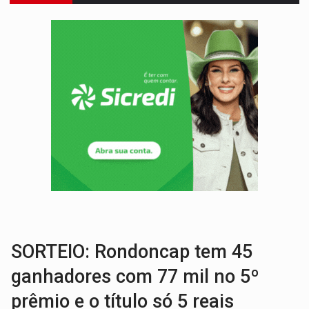
ENTRADA GRATUITA:
Espetáculo As Marias Somos Nós será apresen
VÍDEO:
Três são presos após furto de motocicleta em frente
CELEBRAÇÃO:
Cerejeiras completa 43 anos de emancipação com progra
SAÚDE:
Anvisa desmente boato sobre presença de plástico ou petr
VÍDEO:
Pitbulls fogem de residência e atacam casal de idosos 
AÇÃO CONJUNTA:
Forças policiais apreendem cerca de 1kg de our
PF ESTÁ APURANDO:
Flávio Bolsonaro escolhe Alfredo Gaspar como vice, alvo de d
GRAVE:
Homem é esfaqueado no peito durante briga ent
VÍDEO:
Denarc e Receita Federal apreendem 12 kg de skunk e arma que iam
SORTEIO: Rondoncap tem 45
ganhadores com 77 mil no 5º
prêmio e o título só 5 reais