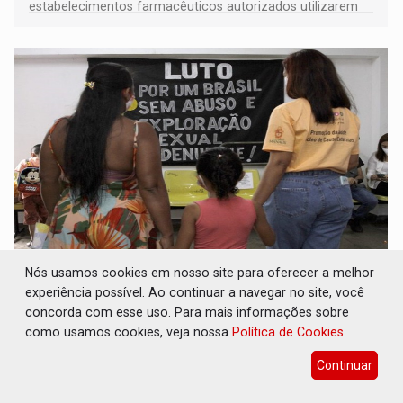
estabelecimentos farmacêuticos autorizados utilizarem
plataformas de comércio eletrônico
MAIS RIGOR: Nova lei endurece punição por
Nós usamos cookies em nosso site para oferecer a melhor
abuso sexual contra crianças na internet
experiência possível. Ao continuar a navegar no site, você
concorda com esse uso. Para mais informações sobre
Geral
09 de Agosto de 2026 às 07:00
como usamos cookies, veja nossa
Política de Cookies
Produzir ou registrar material de violência sexual contra
criança ou adolescente passa a ter pena de quatro a dez
Continuar
anos de reclusão