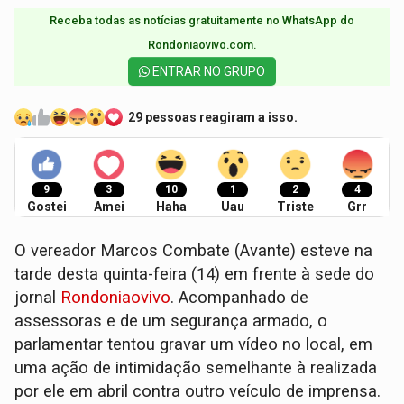
Receba todas as notícias gratuitamente no WhatsApp do
Rondoniaovivo.com.​
ENTRAR NO GRUPO
29 pessoas reagiram a isso.
9
3
10
1
2
4
Gostei
Amei
Haha
Uau
Triste
Grr
O vereador Marcos Combate (Avante) esteve na
tarde desta quinta-feira (14) em frente à sede do
jornal
Rondoniaovivo
. Acompanhado de
assessoras e de um segurança armado, o
parlamentar tentou gravar um vídeo no local, em
uma ação de intimidação semelhante à realizada
por ele em abril contra outro veículo de imprensa.