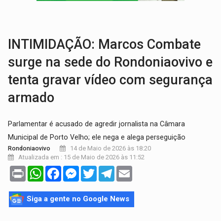
AMOR PERDIDO DÓI:
Luto amoroso não tem prazo, mas exige aten
TECNOLOGIA:
Empresas de Xangai aprimoram robôs de IA incorporada em 
INTIMIDAÇÃO: Marcos Combate
surge na sede do Rondoniaovivo e
tenta gravar vídeo com segurança
armado
Parlamentar é acusado de agredir jornalista na Câmara
Municipal de Porto Velho; ele nega e alega perseguição
14 de Maio de 2026 às 18:20
Rondoniaovivo
Atualizada em : 15 de Maio de 2026 às 11:52
Print
WhatsApp
Facebook
Messenger
Twitter
Telegram
Email
Siga a gente no Google News