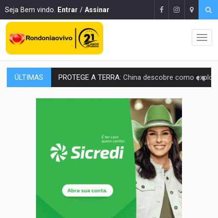
Seja Bem vindo.
Entrar
/
Assinar
PROTEGE A TERRA:
China descobre como explodir asteroide com bomba n
ÚLTIMAS
VÍDEO:
Motociclista morre após bater na traseira de camin
PARECE UM NUGGET:
Essa receita com frango virou o meu ja
EMPREENDEDORISMO:
7 negócios que podem começar com pouco dinheiro e vi
GIGANTE DA AMÉRICA:
Brasil reúne dimensão continental e posição estratégic
INDEPENDÊNCIA:
10 dicas importantes para quem quer mo
VARCENA:
Cientistas descobrem nova espécie de rã em florestas alagada
BARGANHA:
Vai comprar celular usado? Veja como consultar o a