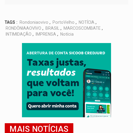
TAGS :
Rondoniaovivo
,
PortoVelho
,
NOTÍCIA
,
RONDÔNIAAOVIVO
,
BRASIL
,
MARCOSCOMBATE
,
INTIMIDAÇÃO
,
IMPRENSA
,
Notícia
MAIS NOTÍCIAS