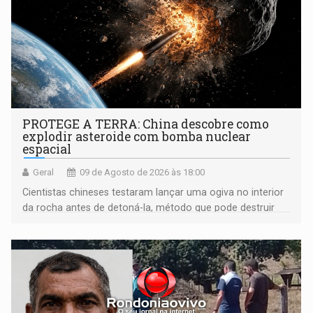
PROTEGE A TERRA: China descobre como
explodir asteroide com bomba nuclear
espacial
Geral
09 de Agosto de 2026 às 18:00
Cientistas chineses testaram lançar uma ogiva no interior
da rocha antes de detoná-la, método que pode destruir
corpos capazes de ameaçar a Terra