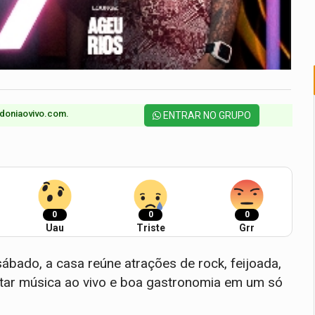
doniaovivo.com.​
ENTRAR NO GRUPO
0
0
0
Uau
Triste
Grr
bado, a casa reúne atrações de rock, feijoada,
tar música ao vivo e boa gastronomia em um só