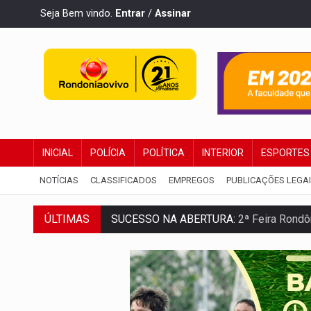
Seja Bem vindo.
Entrar
/
Assinar
INICIAL
POLÍCIA
POLÍTICA
INTERIOR
ESPORTES
NOTÍCIAS
CLASSIFICADOS
EMPREGOS
PUBLICAÇÕES LEGA
ÚLTIMAS
SUCESSO NA ABERTURA:
2ª Feira Rondô
REESTRUTURAÇÃO:
Secretário da Seinfr
SAÚDE INDÍGENA:
Pirahã terão consulta
ECONOMIA:
Dia dos pais deve movimentar