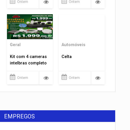
Ontem
Ontem
Geral
Automóveis
Kit com 4 cameras
Celta
intelbras completo
Ontem
Ontem
EMPREGOS