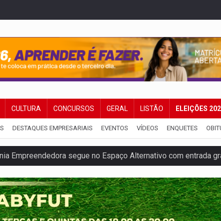
CULTURA
CONCURSOS
GERAL
LISTÃO
ELEIÇÕES 20
IS
DESTAQUES EMPRESARIAIS
EVENTOS
VÍDEOS
ENQUETES
OBIT
nia Empreendedora segue no Espaço Alternativo com entrada gra
a de Porto Velho pede exoneração do cargo
s e exames especializados durante expedição do SUS
 R$ 8,5 bilhões e RO projeta alta de 8,8%