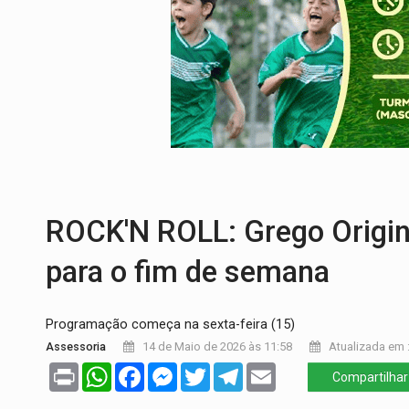
DIA DOS PAIS:
Bailarina da Praça organi
VÍDEO:
Perseguição a embarcação no rio
MEGA SENA:
Prêmio acumula para R$ 16
Publicação Legal:
AVISO DE LICITAÇÃO:
PROVA CONTÁBIL:
UNNESA apresenta do
BAIRRO TEIXEIRÃO:
MPF cobra regulariz
ROCK'N ROLL: Grego Origin
para o fim de semana
Programação começa na sexta-feira (15)
Assessoria
14 de Maio de 2026 às 11:58
Atualizada em :
Print
WhatsApp
Facebook
Messenger
Twitter
Telegram
Email
Compartilhar