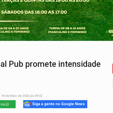
za celebração gratuita neste domingo (9)
 Madeira termina com explosivos apreendidos
5 milhões
 PREGÃO ELETRÔNICO Nº 90091/2025/SUPEL/RO
cumentos e questiona apreensão da PF em PVH
ação fundiária da comunidade Nova Colina
al Pub promete intensidade
 18 de Maio de 2026 às 09:02
Siga a gente no Google News
 via