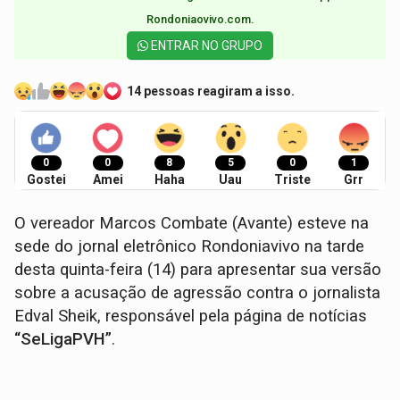
Rondoniaovivo.com.​
ENTRAR NO GRUPO
14 pessoas reagiram a isso.
0
0
8
5
0
1
Gostei
Amei
Haha
Uau
Triste
Grr
O vereador Marcos Combate (Avante) esteve na
sede do jornal eletrônico Rondoniavivo na tarde
desta quinta-feira (14) para apresentar sua versão
sobre a acusação de agressão contra o jornalista
Edval Sheik, responsável pela página de notícias
“SeLigaPVH”
.