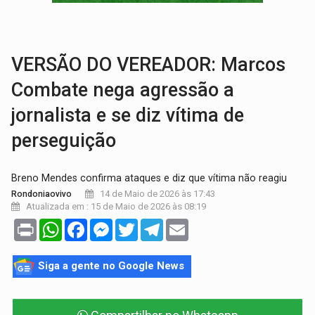
COLUNA SEMANAL:
Largada foi dada e candidatos ao Governo de RO partem 
SOB SUSPEITA:
Entrega de 286 máquinas em Rondônia coincide com investig
VERSÃO DO VEREADOR: Marcos
Combate nega agressão a
jornalista e se diz vítima de
perseguição
Breno Mendes confirma ataques e diz que vítima não reagiu
14 de Maio de 2026 às 17:43
Rondoniaovivo
Atualizada em : 15 de Maio de 2026 às 08:19
Print
WhatsApp
Facebook
Messenger
Twitter
Telegram
Email
Siga a gente no Google News