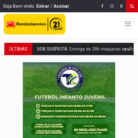
Seja Bem vindo.
Entrar
/
Assinar
ÚLTIMAS
ARTIGO:
Reter até 50% no distrato imobiliário é legal, mas não pode 
DO HOSPITAL AO CAMPO:
Veja as mais de 200 ações de Marcos Rogé
EXPANSÃO:
Grupo Nova Era amplia presença em PVH e transforma Aramix em
ROTA GLOBAL:
PCC amplia presença internacional e transforma Brasil em cor
CONEXÃO RONDONIAOVIVO:
Museólogo Antônio Ocampo conduz a história de uma
EXTENSÃO DE DANOS:
Ferroviários pedem ao Iphan recuperação de área atingid
VARIANDO O CARDÁPIO:
Veja essa receita de carne assada para o a
PREJUÍZO AOS ESTUDANTES:
Greve dos professores em PVH é considerada 