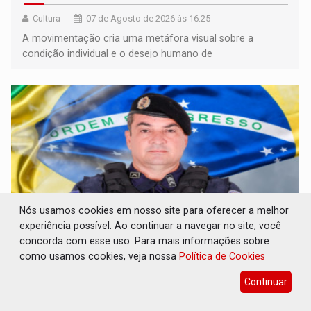
Cultura
07 de Agosto de 2026 às 16:25
A movimentação cria uma metáfora visual sobre a
condição individual e o desejo humano de
pertencimento
Nós usamos cookies em nosso site para oferecer a melhor
experiência possível. Ao continuar a navegar no site, você
concorda com esse uso. Para mais informações sobre
ELEIÇÕES 2026: Sargento Mouza esclarece
como usamos cookies, veja nossa
Política de Cookies
'erro de digitação' em declaração de
patrimônio de R$ 29 milhões
Continuar
Eleições 2026
07 de Agosto de 2026 às 16:23