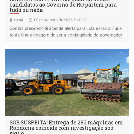
candidatos ao Governo de RO partem para
tudo ou nada
Geral
08 de Agosto de 2026 às 12:21
Corrida presidencial acende alerta para Lula e Flávio; Fúria
tenta tirar a imagem de ser a continuidade do governador
Marcos Rocha; ex-prefeito Hildon Chaves parece ainda
não ter entrado no modo eleição; ABAV faz evento em
Porto Velho
SOB SUSPEITA: Entrega de 286 máquinas em
Rondônia coincide com investigação sob
sigilo