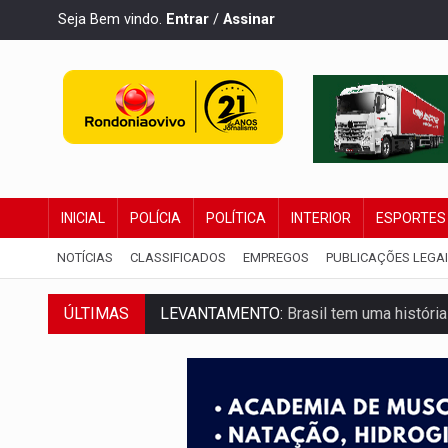
Seja Bem vindo.
Entrar
/
Assinar
INICIAL
POLÍCIA
POLÍTICA
INTERIOR
ESPORTES
NOTÍCIAS
CLASSIFICADOS
EMPREGOS
PUBLICAÇÕES LEGA
ÚLTIMAS
LEVANTAMENTO:
Brasil tem uma história
LAMENTÁVEL:
Mulher é encontrada morta
'XANDY DO MOTOCROSS':
Pai morre em 
PESO DO VOTO:
Cinco maiores colégios 