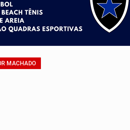
candidatos ao Governo de RO partem para tudo ou nada
 em Rondônia coincide com investigação sob sigilo
iário é legal, mas não pode ser automático
de 200 ações de Marcos Rogério para Rondônia
ença em PVH e transforma Aramix em Super Nova Era
POR MACHADO
 de fiéis sob pretexto de 'processo de cura'