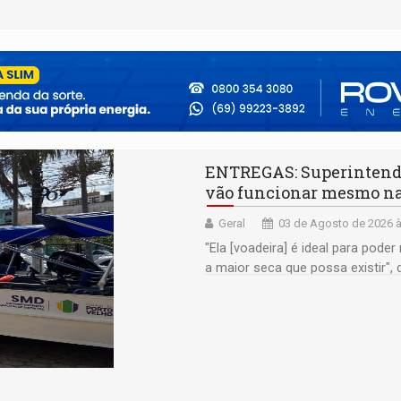
ENTREGAS: Superintenden
vão funcionar mesmo na
Geral
03 de Agosto de 2026 à
"Ela [voadeira] é ideal para pod
a maior seca que possa existir",
realizou entrega de quatro voadei
UTV com carretilhas para o Baix