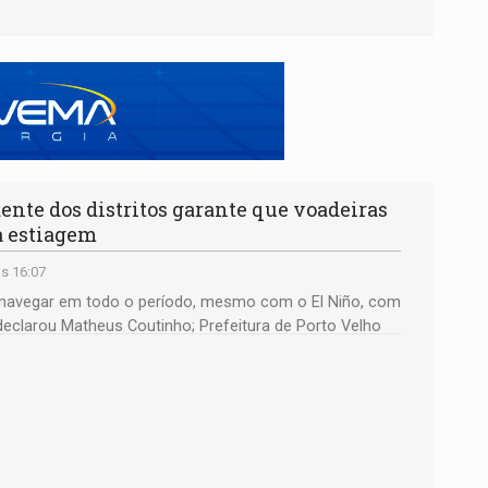
te dos distritos garante que voadeiras
 estiagem
s 16:07
er navegar em todo o período, mesmo com o El Niño, com
 declarou Matheus Coutinho; Prefeitura de Porto Velho
ras, dois quadriciclos com carretilhas e dois veículos
o Madeira