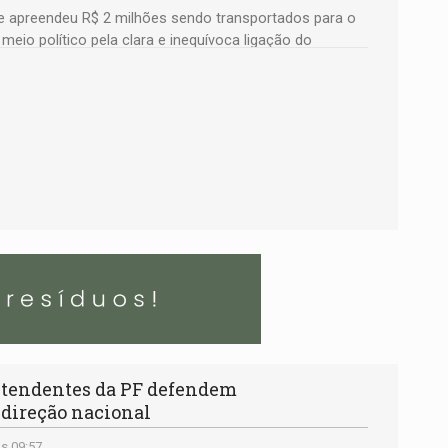
ue apreendeu R$ 2 milhões sendo transportados para o
meio político pela clara e inequívoca ligação do
l do União Brasil por Rondônia
tendentes da PF defendem
 direção nacional
s 09:57