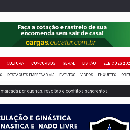
CULTURA
CONCURSOS
GERAL
LISTÃO
ELEIÇÕES 20
IS
DESTAQUES EMPRESARIAIS
EVENTOS
VÍDEOS
ENQUETES
OBIT
 marcada por guerras, revoltas e conflitos sangrentos
 dentro de residência em Porto Velho
acidente na BR-364 duas semanas após condenação do matador 
eleitorais concentram 53,7% dos votos de Rondônia