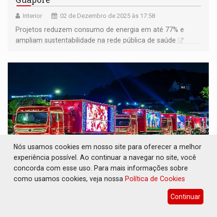
Interior
02 de Dezembro de 2025 às 17:58
Projetos reduzem consumo de energia em até 77% e
ampliam sustentabilidade na rede pública de saúde
Nós usamos cookies em nosso site para oferecer a melhor
experiência possível. Ao continuar a navegar no site, você
concorda com esse uso. Para mais informações sobre
como usamos cookies, veja nossa
Política de Cookies
NATAL SOBRE RODAS: Caravana de Natal da
Coca-Cola chega a Rondônia e passará por
Continuar
cinco municípios
Geral
21 de Novembro de 2025 às 13:11