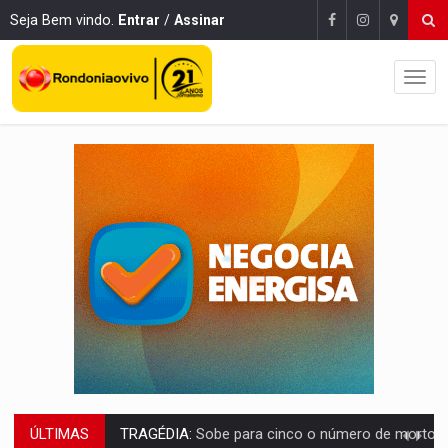
Seja Bem vindo.
Entrar
/
Assinar
ÚLTIMAS
TRANSPORTE DE ARROZ:
MPF assegura cumprimento da legislação sobre transporte d