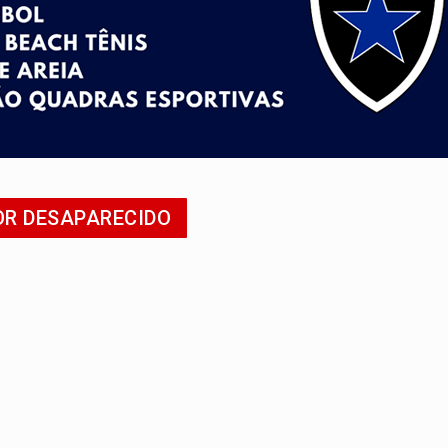
o deixa quatro mortos e um em estado grave na BR
ão nacional com participação de Marcela Bonfim
huvas isoladas nesta sexta-feira (7)
delibera greve da educação municipal em Porto Velho
e oficina de Comunicação com oportunidade de integrar equipe
OR DESAPARECIDO
ardar armas de facção é preso com revólveres e espingardas