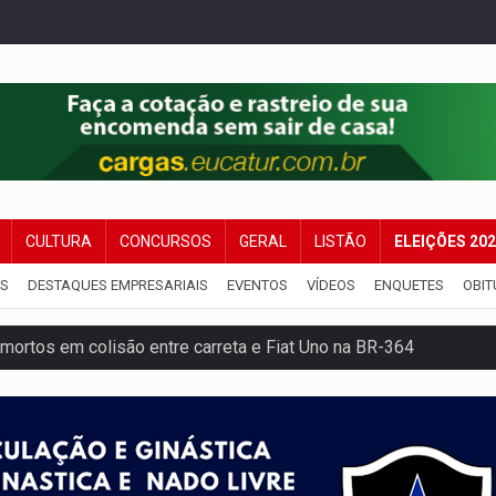
CULTURA
CONCURSOS
GERAL
LISTÃO
ELEIÇÕES 20
IS
DESTAQUES EMPRESARIAIS
EVENTOS
VÍDEOS
ENQUETES
OBIT
mortos em colisão entre carreta e Fiat Uno na BR-364
umprimento da legislação sobre transporte de cargas por em
 sexual infantil na internet e via IA
rgia nuclear, defesa e ciência em Brasília