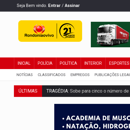
Seja Bem vindo.
Entrar
/
Assinar
INICIAL
POLÍCIA
POLÍTICA
INTERIOR
ESPORTES
NOTÍCIAS
CLASSIFICADOS
EMPREGOS
PUBLICAÇÕES LEGA
ÚLTIMAS
TRAGÉDIA:
Sobe para cinco o número de 
TRANSPORTE DE ARROZ:
MPF assegura c
DEEPFAKE:
Sancionada lei contra violência
COLEGIADO:
Brasil e Rússia discutem ene