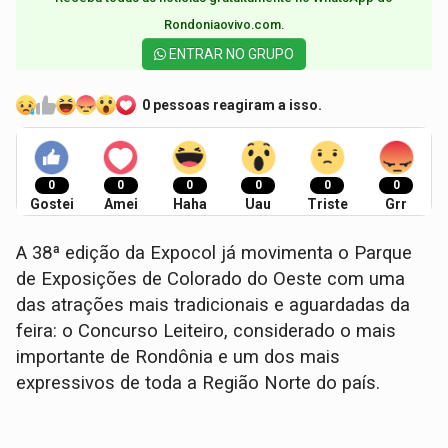
Rondoniaovivo.com.​
ENTRAR NO GRUPO
0 pessoas reagiram a isso.
0
0
0
0
0
0
Gostei
Amei
Haha
Uau
Triste
Grr
A 38ª edição da Expocol já movimenta o Parque
de Exposições de Colorado do Oeste com uma
das atrações mais tradicionais e aguardadas da
feira: o Concurso Leiteiro, considerado o mais
importante de Rondônia e um dos mais
expressivos de toda a Região Norte do país.