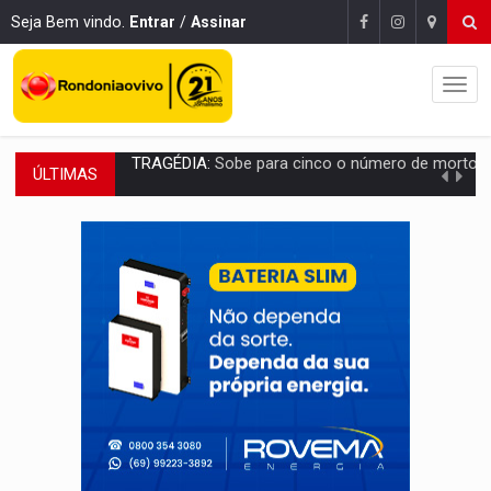
Seja Bem vindo.
Entrar
/
Assinar
ÚLTIMAS
TRANSPORTE DE ARROZ:
MPF assegura cumprimento da legislação sobre transporte d
DEEPFAKE:
Sancionada lei contra violência sexual infantil na inte
COLEGIADO:
Brasil e Rússia discutem energia nuclear, defesa e ciênc
URGENTE:
Colisão entre caminhão e carro deixa quatro mortos e um em est
ENCONTRO:
Amazônia Negra ganha projeção nacional com participação de M
PREVISÃO:
Porto Velho tem chances de chuvas isoladas nesta se
SINDICATOS UNIDOS:
Assembleia Geral delibera greve da educação municip
PROCESSO SELETIVO:
Rondoniaovivo abre oficina de Comunicação com oportunidade