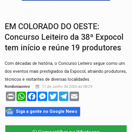
BRASIL CONTRA O CRIME:
Acusado de guardar armas de facção é preso com rev
TRAGÉDIA:
Sobe para cinco o número de mortos em colisão entre carreta e Fia
EM COLORADO DO OESTE:
Concurso Leiteiro da 38ª Expocol
tem início e reúne 19 produtores
Com décadas de história, o Concurso Leiteiro segue como um
dos eventos mais prestigiados da Expocol, atraindo produtores,
técnicos e visitantes de diversas localidades
11 de Junho de 2026 às 08:29
Rondoniaovivo
Print
WhatsApp
Facebook
Messenger
Twitter
Telegram
Email
Siga a gente no Google News