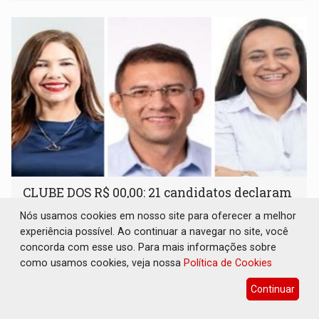
inclusão e desenvolvimento por meio do esporte
CLUBE DOS R$ 00,00: 21 candidatos declaram
patrimônio zero em Rondônia nas eleições
Nós usamos cookies em nosso site para oferecer a melhor
de 2026
experiência possível. Ao continuar a navegar no site, você
Eleições 2026
06 de Agosto de 2026 às 14:45
concorda com esse uso. Para mais informações sobre
Entre os postulantes sem bens declarados à Justiça
como usamos cookies, veja nossa
Política de Cookies
Eleitoral estão ocupantes de cargos públicos, como a
Continuar
deputada federal Cristiane Lopes (PODE), o vereador
Pedro Geovar (PP) e a vice-prefeita Magna dos Anjos