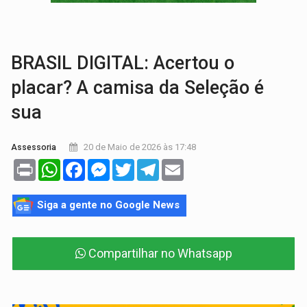
RO EMPREENDEDORA:
2ª edição da feira começa nesta quinta-feira (6) no 
FORTALECIMENTO:
Contratação de novos servidores reforça equipes do Cad Úni
BRASIL DIGITAL: Acertou o
placar? A camisa da Seleção é
sua
20 de Maio de 2026 às 17:48
Assessoria
Print
WhatsApp
Facebook
Messenger
Twitter
Telegram
Email
Siga a gente no Google News
Compartilhar no Whatsapp