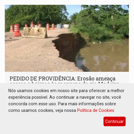
da Penha e o enfrentamento à violência
PEDIDO DE PROVIDÊNCIA: Erosão ameaça
acesso a bairros às margens do rio Madeira
em Porto Velho
Nós usamos cookies em nosso site para oferecer a melhor
experiência possível. Ao continuar a navegar no site, você
Comunidade
06 de Agosto de 2026 às 08:38
concorda com esse uso. Para mais informações sobre
A área é monitorada pela Defesa Civil de Porto Velho
como usamos cookies, veja nossa
Política de Cookies
desde o início deste ano, após apresentar instabilidade no
solo
Continuar