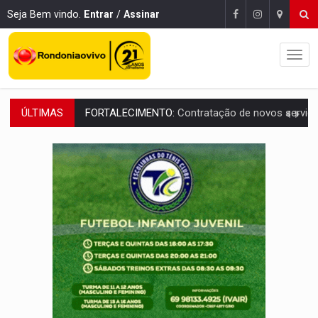
Seja Bem vindo.
Entrar
/
Assinar
ÚLTIMAS
URGENTE:
Condutor de carro avança cruzamento e deixa motociclista
'OS OLHOS DO BRASIL':
Emanuel Neri transforma indignação e esperança em roc
SOB INVESTIGAÇÃO:
Dentista de PVH é denunciado por transmitir HIV a
ESQUEMA DE FRAUDES:
Polícia Civil deflagra a terceira fase da Oper
ASSESSOR FLAGRADO:
Empresa e ONG que recebeu R$ 12 mi em emendas estão
INFLUENCIARIA ELEIÇÕES:
Justiça Eleitoral manda tirar vídeo com suposta d
CONEXÃO RONDONIAOVIVO:
Marcio Barreto, pres. da ABAV-RO, alerta sobre golpes 
DA RECICLAGEM AO SUCESSO:
A trajetória de superação de Car