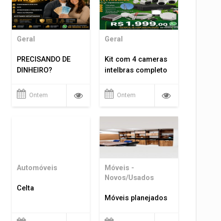
Geral
Geral
PRECISANDO DE
Kit com 4 cameras
DINHEIRO?
intelbras completo
Ontem
Ontem
Automóveis
Móveis -
Novos/Usados
Celta
Móveis planejados