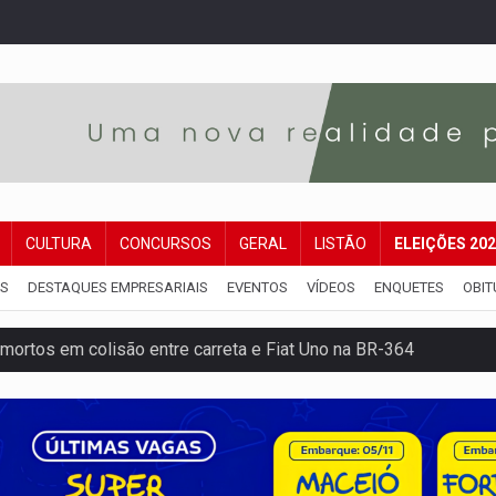
CULTURA
CONCURSOS
GERAL
LISTÃO
ELEIÇÕES 20
IS
DESTAQUES EMPRESARIAIS
EVENTOS
VÍDEOS
ENQUETES
OBIT
mortos em colisão entre carreta e Fiat Uno na BR-364
umprimento da legislação sobre transporte de cargas por em
 sexual infantil na internet e via IA
rgia nuclear, defesa e ciência em Brasília