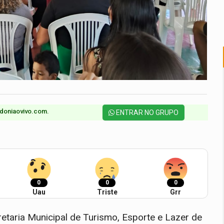
doniaovivo.com.​
ENTRAR NO GRUPO
0
0
0
Uau
Triste
Grr
taria Municipal de Turismo, Esporte e Lazer de