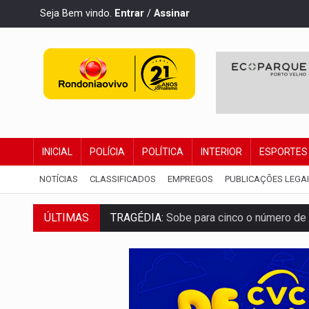
Seja Bem vindo.
Entrar
/
Assinar
INICIAL
POLÍCIA
POLÍTICA
INTERIOR
ESPORTES
NOTÍCIAS
CLASSIFICADOS
EMPREGOS
PUBLICAÇÕES LEGA
TRAGÉDIA:
Sobe para cinco o número de 
ÚLTIMAS
TRANSPORTE DE ARROZ:
MPF assegura c
DEEPFAKE:
Sancionada lei contra violência
COLEGIADO:
Brasil e Rússia discutem ene