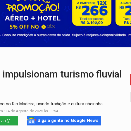
o deixa quatro mortos e um em estado grave na BR
ão nacional com participação de Marcela Bonfim
huvas isoladas nesta sexta-feira (7)
delibera greve da educação municipal em Porto Velho
e oficina de Comunicação com oportunidade de integrar equipe
ardar armas de facção é preso com revólveres e espingardas
impulsionam turismo fluvial
ico no Rio Madeira, unindo tradição e cultura ribeirinha
m : 14 de Agosto de 2025 às 11:54
Siga a gente no Google News
 via