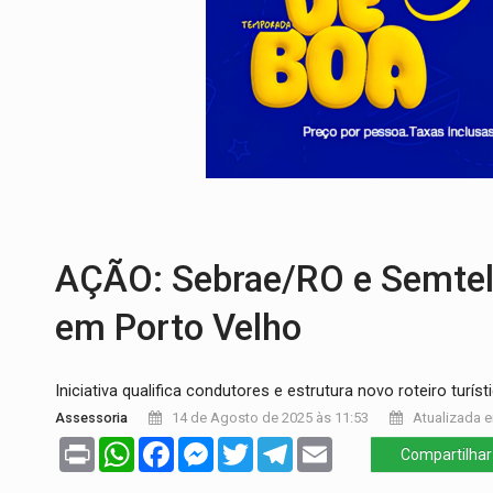
URGENTE:
Colisão entre caminhão e carr
ENCONTRO:
Amazônia Negra ganha projeç
PREVISÃO:
Porto Velho tem chances de c
SINDICATOS UNIDOS:
Assembleia Geral 
PROCESSO SELETIVO:
Rondoniaovivo abr
BRASIL CONTRA O CRIME:
Acusado de gu
AÇÃO: Sebrae/RO e Semtel 
em Porto Velho
Iniciativa qualifica condutores e estrutura novo roteiro turíst
Assessoria
14 de Agosto de 2025 às 11:53
Atualizada e
Print
WhatsApp
Facebook
Messenger
Twitter
Telegram
Email
Compartilhar