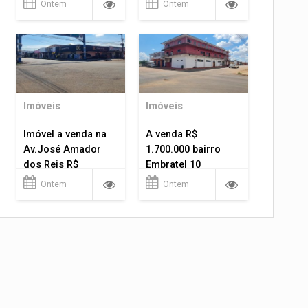
Ontem
Ontem
Imóveis
Imóveis
Imóvel a venda na
A venda R$
Av.José Amador
1.700.000 bairro
dos Reis R$
Embratel 10
1.400.000
apartamentos!
Ontem
Ontem