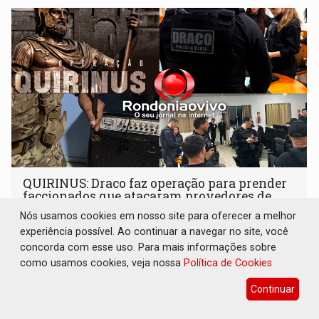
QUIRINUS: Draco faz operação para prender
faccionados que atacaram provedores de
internet
Nós usamos cookies em nosso site para oferecer a melhor
experiência possível. Ao continuar a navegar no site, você
Polícia
07 de Agosto de 2026 às 07:19
concorda com esse uso. Para mais informações sobre
Operação Quirinus é tratada pelas autoridades de
como usamos cookies, veja nossa
Política de Cookies
segurança pública como a primeira fase de uma série de
ações
Continuar