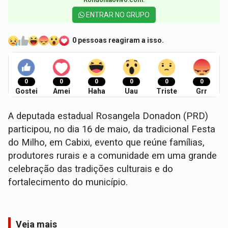
ENTRAR NO GRUPO
0 pessoas reagiram a isso.
0
0
0
0
0
0
Gostei
Amei
Haha
Uau
Triste
Grr
A deputada estadual Rosangela Donadon (PRD)
participou, no dia 16 de maio, da tradicional Festa
do Milho, em Cabixi, evento que reúne famílias,
produtores rurais e a comunidade em uma grande
celebração das tradições culturais e do
fortalecimento do município.
Veja mais