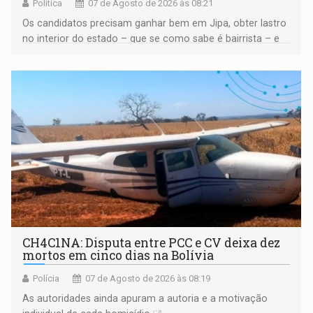
Política
07 de Agosto de 2026 às 08:21
Os candidatos precisam ganhar bem em Jipa, obter lastro
no interior do estado – que se como sabe é bairrista – e
vir para a capital beliscando alguma coisa para se
garantir
CH4C1NA: Disputa entre PCC e CV deixa dez
mortos em cinco dias na Bolívia
Polícia
07 de Agosto de 2026 às 08:19
As autoridades ainda apuram a autoria e a motivação