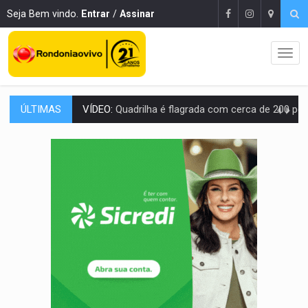
Seja Bem vindo.
Entrar
/
Assinar
ÚLTIMAS
BAIRRO TEIXEIRÃO:
MPF cobra regularização fundiária da comunid
SUCESSO NA ABERTURA:
2ª Feira Rondônia Empreendedora segue no Espaço Alternativ
REESTRUTURAÇÃO:
Secretário da Seinfra de Porto Velho pede exon
SAÚDE INDÍGENA:
Pirahã terão consultas e exames especializados durante 
ECONOMIA:
Dia dos pais deve movimentar R$ 8,5 bilhões e RO projet
DIA DOS PAIS:
Bailarina da Praça organiza celebração gratuita nes
VÍDEO:
Perseguição a embarcação no rio Madeira termina com explosivo
MEGA SENA:
Prêmio acumula para R$ 165 milhõe