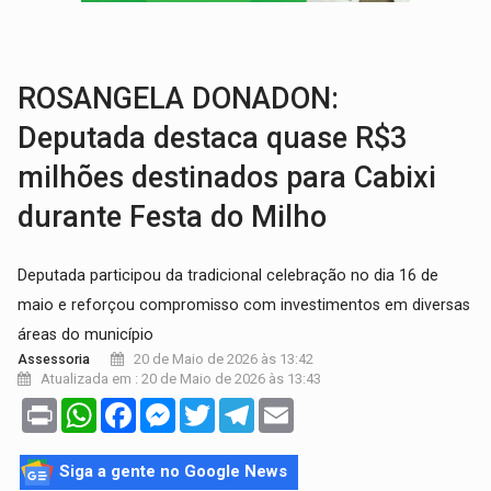
ELEIÇÕES 2026:
Patrimônio de candidata a deputada federal do PL salta R$ 1 m
VÍDEO:
Quadrilha é flagrada com cerca de 200 porções
ROSANGELA DONADON:
Deputada destaca quase R$3
milhões destinados para Cabixi
durante Festa do Milho
Deputada participou da tradicional celebração no dia 16 de
maio e reforçou compromisso com investimentos em diversas
áreas do município
20 de Maio de 2026 às 13:42
Assessoria
Atualizada em : 20 de Maio de 2026 às 13:43
Print
WhatsApp
Facebook
Messenger
Twitter
Telegram
Email
Siga a gente no Google News