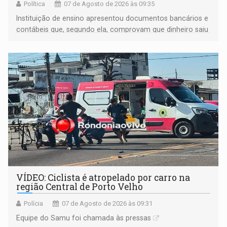
Política
07 de Agosto de 2026 às 09:35
Instituição de ensino apresentou documentos bancários e
contábeis que, segundo ela, comprovam que dinheiro saiu
de sua própria conta, foi sacado pelo diretor financeiro e
apreendido quando já estava dentro da sede da entidade
— em pleno ano eleitoral em Rondônia
VÍDEO: Ciclista é atropelado por carro na
região Central de Porto Velho
Polícia
07 de Agosto de 2026 às 09:31
Equipe do Samu foi chamada às pressas