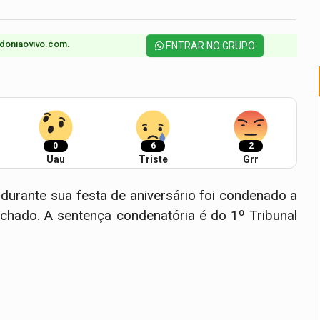
doniaovivo.com.​
ENTRAR NO GRUPO
0
6
2
Uau
Triste
Grr
urante sua festa de aniversário foi condenado a
echado. A sentença condenatória é do 1º Tribunal