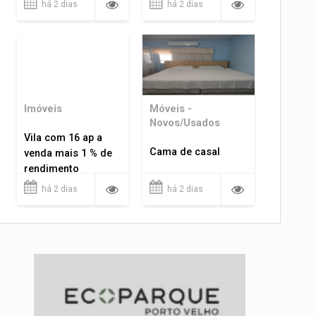
há 2 dias
há 2 dias
Imóveis
Móveis -
Novos/Usados
Vila com 16 ap a
Cama de casal
venda mais 1 % de
rendimento
há 2 dias
há 2 dias