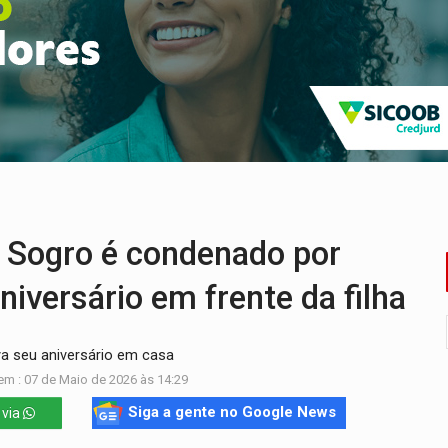
i carro que era rebocado para oficina no Centro de Porto Velho
 frente do bar da Marleide
nia+10 lança chamada para fortalecer cadeias da sociobioecono
de urânio, mas produz pouco e importa combustível
Coca-Cola é devolvida a natureza
 por facção criminosa no Cai N'Água
Sogro é condenado por
niversário em frente da filha
a seu aniversário em casa
em : 07 de Maio de 2026 às 14:29
Siga a gente no Google News
 via