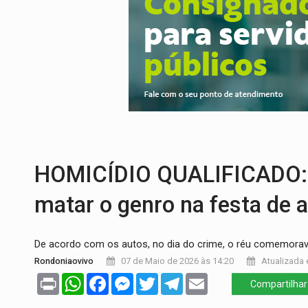
ACABOU COM PEUGEOT:
Incêndio destró
VÍDEO:
Ladrão é filmado furtando moto na
BOLSAS DE PESQUISA:
Iniciativa Amazô
MATERIAL:
Brasil tem grandes reservas 
VÍDEO:
Serpente capturada na fábrica da 
TRIBUNAL DO CRIME:
Homem é espancado
HOMICÍDIO QUALIFICADO: 
matar o genro na festa de a
De acordo com os autos, no dia do crime, o réu comemorav
Rondoniaovivo
07 de Maio de 2026 às 14:20
Atualizada 
Print
WhatsApp
Facebook
Messenger
Twitter
Telegram
Email
Compartilhar