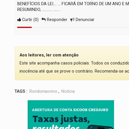
BENEFÍCIOS DA LEI.... ... FICARÁ EM TORNO DE UM ANO E ME
RESUMINDO, ............ ...... .
Curtir
(
0
)
Responder
Denunciar
Aos leitores, ler com atenção
Este site acompanha casos policiais. Todos os conduzi
inocência até que se prove o contrário. Recomenda-se ao l
TAGS :
Rondoniaovivo
,
Notícia