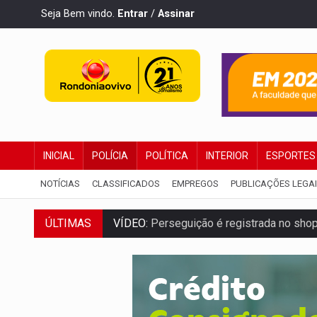
Seja Bem vindo.
Entrar
/
Assinar
INICIAL
POLÍCIA
POLÍTICA
INTERIOR
ESPORTES
NOTÍCIAS
CLASSIFICADOS
EMPREGOS
PUBLICAÇÕES LEGA
VÍDEO:
Perseguição é registrada no shop
ÚLTIMAS
LUDOPATIA:
Apostas online começam a af
REFLORESTAMENTO:
Plantar árvores nã
OVNIS NA LUA:
Cientistas alertam para p