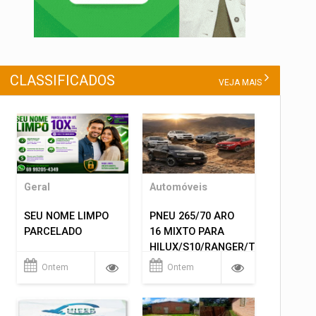
CLASSIFICADOS
VEJA MAIS
Geral
Automóveis
SEU NOME LIMPO
PNEU 265/70 ARO
PARCELADO
16 MIXTO PARA
HILUX/S10/RANGER/TRITON
ETC... MONTAGEM
Ontem
Ontem
GRATIS 599,00