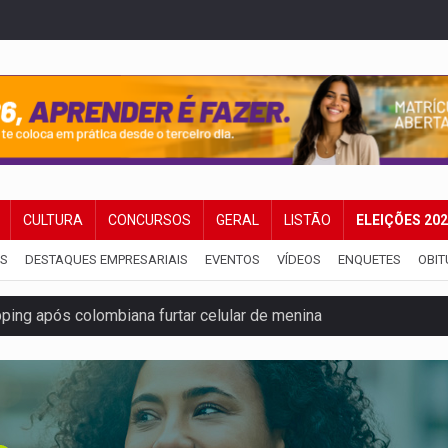
CULTURA
CONCURSOS
GERAL
LISTÃO
ELEIÇÕES 20
IS
DESTAQUES EMPRESARIAIS
EVENTOS
VÍDEOS
ENQUETES
OBIT
ping após colombiana furtar celular de menina
etar produtividade e rotina nas empresas
o será mais suficiente para comprovar área recuperado
ossível base secreta no satélite natural da Terra