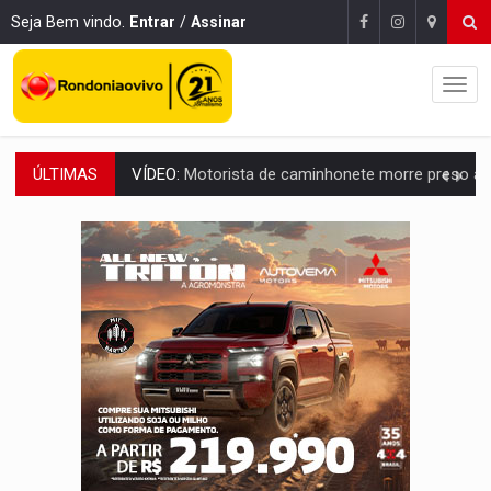
Seja Bem vindo.
Entrar
/
Assinar
ÚLTIMAS
LAZER:
Seis lugares gratuitos para aproveitar o fim de semana e
VÍDEO:
FTICCO e Força Tática prendem membro do CV com arma e drogas em
INCLUSÃO:
Prefeitura fortalece parceria com a APAE para ampliar ações v
DEFESA:
Exército testa inovações no combate a drones durante exerc
TEMAS SOCIOAMBIENTAIS:
Em Itapuã do Oeste, CINEMAZÔNIA leva cinema amazônico 
PREVISÃO:
Interior de Rondônia terá sábado (8) de calor intenso
INFRAESTRUTURA:
Após quase 30 anos de espera, asfalto chega ao bairr
A ILHA:
Coreografia de Rondônia estreia na programação do Festival de Dan