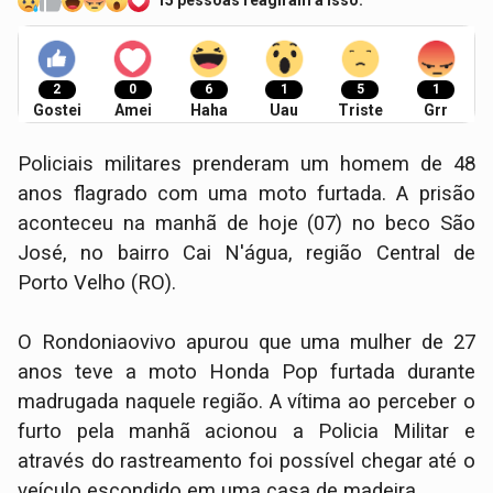
15 pessoas reagiram a isso.
2
0
6
1
5
1
Gostei
Amei
Haha
Uau
Triste
Grr
Policiais militares prenderam um homem de 48
anos flagrado com uma moto furtada. A prisão
aconteceu na manhã de hoje (07) no beco São
José, no bairro Cai N'água, região Central de
Porto Velho (RO).
O Rondoniaovivo apurou que uma mulher de 27
anos teve a moto Honda Pop furtada durante
madrugada naquele região. A vítima ao perceber o
furto pela manhã acionou a Policia Militar e
através do rastreamento foi possível chegar até o
veículo escondido em uma casa de madeira.