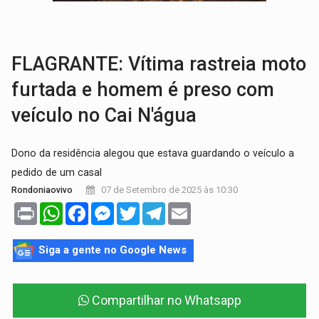
TRÁGICO:
Pai do 'Xandy Motocross' morre em acidente
VÍDEO:
Motorista de caminhonete morre preso às ferragens em colisão com
FLAGRANTE: Vítima rastreia moto
furtada e homem é preso com
veículo no Cai N'água
Dono da residência alegou que estava guardando o veículo a
pedido de um casal
07 de Setembro de 2025 às 10:30
Rondoniaovivo
Print
WhatsApp
Facebook
Messenger
Twitter
Telegram
Email
Siga a gente no Google News
Compartilhar no Whatsapp