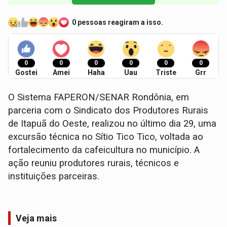
0 pessoas reagiram a isso.
0
0
0
0
0
0
Gostei
Amei
Haha
Uau
Triste
Grr
O Sistema FAPERON/SENAR Rondônia, em
parceria com o Sindicato dos Produtores Rurais
de Itapuã do Oeste, realizou no último dia 29, uma
excursão técnica no Sítio Tico Tico, voltada ao
fortalecimento da cafeicultura no município. A
ação reuniu produtores rurais, técnicos e
instituições parceiras.
Veja mais