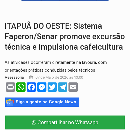
Publicação Legal:
AVISO DE LICITAÇÃO: PREGÃO ELETRÔNICO Nº 90136
RUA DAS PENHAS:
MPRO promove intervenção artística pelos direit
ITAPUÃ DO OESTE: Sistema
Faperon/Senar promove excursão
técnica e impulsiona cafeicultura
As atividades ocorreram diretamente na lavoura, com
orientações práticas conduzidas pelos técnicos
07 de Maio de 2026 às 13:00
Assessoria
Print
WhatsApp
Facebook
Messenger
Twitter
Telegram
Email
Siga a gente no Google News
Compartilhar no Whatsapp