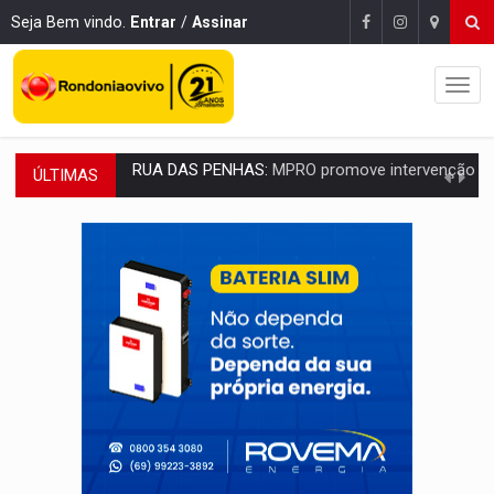
Seja Bem vindo.
Entrar
/
Assinar
ÚLTIMAS
PEDIDO DE PROVIDÊNCIA:
Erosão ameaça acesso a bairros às margens do r
ELEIÇÕES 2026:
Policial candidato a deputado federal do PL declara patrimôn
Publicação Legal:
AVISO DE LICITAÇÃO: PREGÃO ELETRÔNICO N.° 90595
NO CASTANHEIRA:
Denúncia de 'tribunal do crime' leva PM a prender ac
NO FLAGRA:
'Churrasco' e comparsas do CV são presos com moto furtad
URGENTE:
Homem é baleado após apontar arma para eq
GRAVE:
Homem é esfaqueado no peito durante briga ent
VÍDEO:
Denarc e Receita Federal apreendem 12 kg de skunk e arma que iam