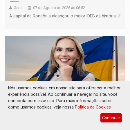
Geral
07 de Agosto de 2026 às 08:52
A capital de Rondônia alcançou o maior IDEB da história
Nós usamos cookies em nosso site para oferecer a melhor
experiência possível. Ao continuar a navegar no site, você
concorda com esse uso. Para mais informações sobre
ELEIÇÕES 2026: Candidata a deputada
como usamos cookies, veja nossa
Política de Cookies
federal em Rondônia declara draga de
garimpo de R$ 2 mi
Continuar
Eleições 2026
07 de Agosto de 2026 às 08:45