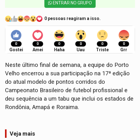
ENTRAR NO GRUPO
0 pessoas reagiram a isso.
0
0
0
0
0
0
Gostei
Amei
Haha
Uau
Triste
Grr
Neste último final de semana, a equipe do Porto
Velho encerrou a sua participação na 17ª edição
do atual modelo de pontos corridos do
Campeonato Brasileiro de futebol profissional e
deu sequência a um tabu que inclui os estados de
Rondônia, Amapá e Roraima.
Veja mais