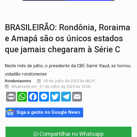
JUSTIÇA:
Comarca de Nova Mamoré terá seu primeiro jú
ADAILTON FÚRIA:
Assessoria denuncia suposto ataque com perfis falso
BRASILEIRÃO: Rondônia, Roraima
e Amapá são os únicos estados
que jamais chegaram à Série C
Neste mês de julho, o presidente da CBF, Samir Xaud, se tornou
cidadão rondoniense
30 de Julho de 2025 às 08:29
Rondoniaovivo
Atualizada em : 31 de Julho de 2025 às 10:06
Print
WhatsApp
Facebook
Messenger
Twitter
Telegram
Email
Siga a gente no Google News
Compartilhar no Whatsapp