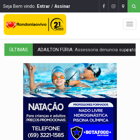
Seja Bem vindo.
Entrar
/
Assinar
ÚLTIMAS
VÍDEO:
Motoboy de delivery sofre fratura após mulher avançar 
ELEIÇÕES 2026:
Ulisses Guimarães e as nuvens no céu de Rondônia – Por 
DECISÃO REVISADA:
Nunes Marques reduz pena de Acir Gurgacz e declara pun
CONEXÃO RONDONIAOVIVO:
Museólogo Antônio Ocampo lança livro sob
ELEIÇÕES 2026:
Patrimônio de candidata a deputada federal do PL salta R$ 1 m
VÍDEO:
Quadrilha é flagrada com cerca de 200 porções
BAIRRO TEIXEIRÃO:
MPF cobra regularização fundiária da comunid
SUCESSO NA ABERTURA:
2ª Feira Rondônia Empreendedora segue no Espaço Alternativ