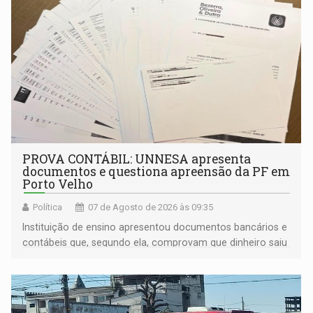
PROVA CONTÁBIL: UNNESA apresenta
documentos e questiona apreensão da PF em
Porto Velho
Política
07 de Agosto de 2026 às 09:35
Instituição de ensino apresentou documentos bancários e
contábeis que, segundo ela, comprovam que dinheiro saiu
de sua própria conta, foi sacado pelo diretor financeiro e
apreendido quando já estava dentro da sede da entidade
— em pleno ano eleitoral em Rondônia