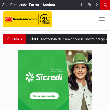
Seja Bem vindo.
Entrar
/
Assinar
ÚLTIMAS
LAZER:
Seis lugares gratuitos para aproveitar o fim de semana e
VÍDEO:
FTICCO e Força Tática prendem membro do CV com arma e drogas em
INCLUSÃO:
Prefeitura fortalece parceria com a APAE para ampliar ações v
DEFESA:
Exército testa inovações no combate a drones durante exerc
TEMAS SOCIOAMBIENTAIS:
Em Itapuã do Oeste, CINEMAZÔNIA leva cinema amazônico 
PREVISÃO:
Interior de Rondônia terá sábado (8) de calor intenso
INFRAESTRUTURA:
Após quase 30 anos de espera, asfalto chega ao bairr
A ILHA:
Coreografia de Rondônia estreia na programação do Festival de Dan