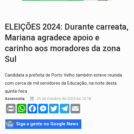
TRÁGICO:
Pai do 'Xandy Motocross' morre em acidente
VÍDEO:
Motorista de caminhonete morre preso às ferragens em colisão com
ELEIÇÕES 2024: Durante carreata,
Mariana agradece apoio e
carinho aos moradores da zona
Sul
Candidata a prefeita de Porto Velho também esteve reunida
com cerca de mil servidores da Educação, na noite desta
quinta-feira
25 de Outubro de 2024 às 10:18
Assessoria
Print
WhatsApp
Facebook
Messenger
Twitter
Telegram
Email
Siga a gente no Google News