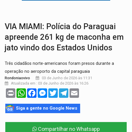
TRÁGICO:
Pai do 'Xandy Motocross' morre em acidente
VÍDEO:
Motorista de caminhonete morre preso às ferragens em colisão com
VIA MIAMI: Polícia do Paraguai
apreende 261 kg de maconha em
jato vindo dos Estados Unidos
Três cidadãos norte-americanos foram presos durante a
operação no aeroporto da capital paraguaia
03 de Junho de 2026 às 11:31
Rondoniaovivo
Atualizada em : 03 de Junho de 2026 às 16:26
Print
WhatsApp
Facebook
Messenger
Twitter
Telegram
Email
Siga a gente no Google News
Compartilhar no Whatsapp