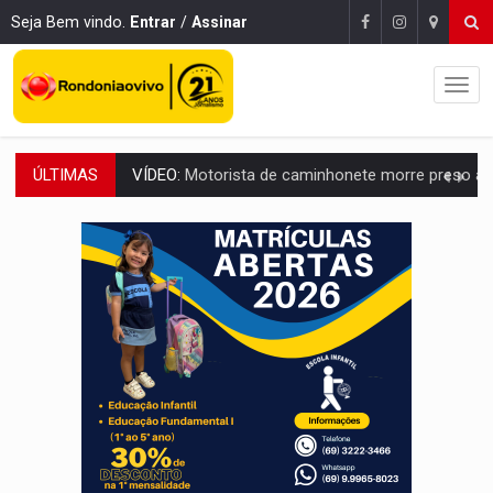
Seja Bem vindo.
Entrar
/
Assinar
ÚLTIMAS
LAZER:
Seis lugares gratuitos para aproveitar o fim de semana e
VÍDEO:
FTICCO e Força Tática prendem membro do CV com arma e drogas em
INCLUSÃO:
Prefeitura fortalece parceria com a APAE para ampliar ações v
DEFESA:
Exército testa inovações no combate a drones durante exerc
TEMAS SOCIOAMBIENTAIS:
Em Itapuã do Oeste, CINEMAZÔNIA leva cinema amazônico 
PREVISÃO:
Interior de Rondônia terá sábado (8) de calor intenso
INFRAESTRUTURA:
Após quase 30 anos de espera, asfalto chega ao bairr
A ILHA:
Coreografia de Rondônia estreia na programação do Festival de Dan