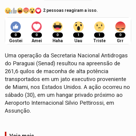
2 pessoas reagiram a isso.
0
0
0
1
1
0
Gostei
Amei
Haha
Uau
Triste
Grr
Uma operação da Secretaria Nacional Antidrogas
do Paraguai (Senad) resultou na apreensão de
261,6 quilos de maconha de alta potência
transportados em um jato executivo proveniente
de Miami, nos Estados Unidos. A ação ocorreu no
sábado (30), em um hangar privado próximo ao
Aeroporto Internacional Silvio Pettirossi, em
Assunção.
Veja mais