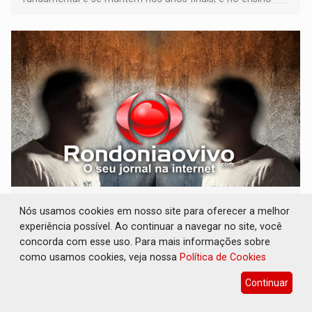
médio
VULGO 'UNIÃO': Chefe de facção criminosa é
Nós usamos cookies em nosso site para oferecer a melhor
preso durante operação policial
experiência possível. Ao continuar a navegar no site, você
Polícia
06 de Agosto de 2026 às 14:11
concorda com esse uso. Para mais informações sobre
como usamos cookies, veja nossa
Política de Cookies
Acusado ainda tentou fugir para um matagal
Continuar