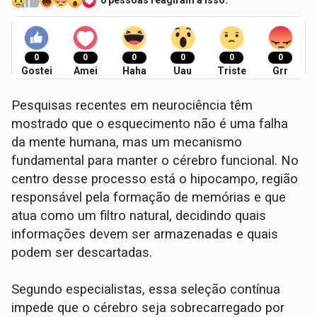
0 pessoas reagiram a isso.
0
0
0
0
0
0
Gostei
Amei
Haha
Uau
Triste
Grr
Pesquisas recentes em neurociência têm
mostrado que o esquecimento não é uma falha
da mente humana, mas um mecanismo
fundamental para manter o cérebro funcional. No
centro desse processo está o hipocampo, região
responsável pela formação de memórias e que
atua como um filtro natural, decidindo quais
informações devem ser armazenadas e quais
podem ser descartadas.
Segundo especialistas, essa seleção contínua
impede que o cérebro seja sobrecarregado por