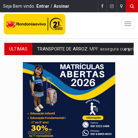
Seja Bem vindo.
Entrar
/
Assinar
TRANSPORTE DE ARROZ:
MPF assegura cumprimento da legislação sobre transporte d
ÚLTIMAS
DEEPFAKE:
Sancionada lei contra violência sexual infantil na inte
COLEGIADO:
Brasil e Rússia discutem energia nuclear, defesa e ciênc
URGENTE:
Colisão entre caminhão e carro deixa quatro mortos e um em est
ENCONTRO:
Amazônia Negra ganha projeção nacional com participação de M
PREVISÃO:
Porto Velho tem chances de chuvas isoladas nesta se
SINDICATOS UNIDOS:
Assembleia Geral delibera greve da educação municip
PROCESSO SELETIVO:
Rondoniaovivo abre oficina de Comunicação com oportunidade
BRASIL CONTRA O CRIME:
Acusado de guardar armas de facção é preso com rev