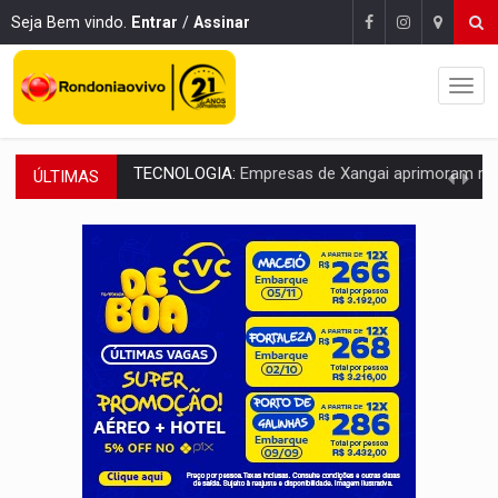
Seja Bem vindo.
Entrar
/
Assinar
ÚLTIMAS
PROTEGE A TERRA:
China descobre como explodir asteroide com bomba n
VÍDEO:
Motociclista morre após bater na traseira de camin
PARECE UM NUGGET:
Essa receita com frango virou o meu ja
EMPREENDEDORISMO:
7 negócios que podem começar com pouco dinheiro e vi
GIGANTE DA AMÉRICA:
Brasil reúne dimensão continental e posição estratégic
INDEPENDÊNCIA:
10 dicas importantes para quem quer mo
VARCENA:
Cientistas descobrem nova espécie de rã em florestas alagada
BARGANHA:
Vai comprar celular usado? Veja como consultar o a