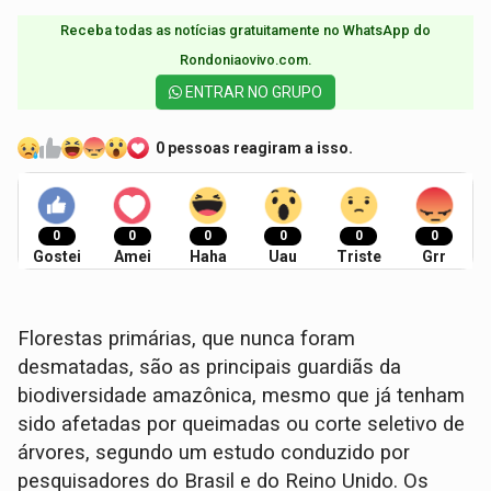
Receba todas as notícias gratuitamente no WhatsApp do
Rondoniaovivo.com.​
ENTRAR NO GRUPO
0 pessoas reagiram a isso.
0
0
0
0
0
0
Gostei
Amei
Haha
Uau
Triste
Grr
Florestas primárias, que nunca foram
desmatadas, são as principais guardiãs da
biodiversidade amazônica, mesmo que já tenham
sido afetadas por queimadas ou corte seletivo de
árvores, segundo um estudo conduzido por
pesquisadores do Brasil e do Reino Unido. Os