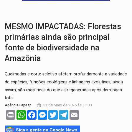
AMOR PERDIDO DÓI:
Luto amoroso não tem prazo, mas exige aten
TECNOLOGIA:
Empresas de Xangai aprimoram robôs de IA incorporada em 
MESMO IMPACTADAS: Florestas
primárias ainda são principal
fonte de biodiversidade na
Amazônia
Queimadas e corte seletivo afetam profundamente a variedade
de espécies, funções ecológicas e linhagens evolutivas; ainda
assim, são mais ricas do que as regeneradas após derrubada
total
31 de Maio de 2026 às 11:00
Agência Fapesp
Print
WhatsApp
Facebook
Messenger
Twitter
Telegram
Email
Siga a gente no Google News