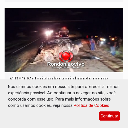
Ariquemes ​
VÍDEO: Motorista de caminhonete morre
preso às ferragens em colisão com carreta
Nós usamos cookies em nosso site para oferecer a melhor
na BR-364
experiência possível. Ao continuar a navegar no site, você
Polícia
07 de Agosto de 2026 às 23:40
concorda com esse uso. Para mais informações sobre
como usamos cookies, veja nossa
Política de Cookies
Equipes do Corpo de Bombeiros, Polícia Rodoviária
Federal (PRF) e Perícia Criminal foram acionadas
Continuar