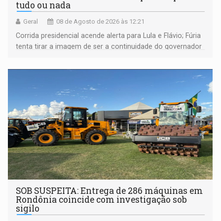
tudo ou nada
Geral
08 de Agosto de 2026 às 12:21
Corrida presidencial acende alerta para Lula e Flávio; Fúria
tenta tirar a imagem de ser a continuidade do governador
Marcos Rocha; ex-prefeito Hildon Chaves parece ainda
não ter entrado no modo eleição; ABAV faz evento em
Porto Velho
SOB SUSPEITA: Entrega de 286 máquinas em
Rondônia coincide com investigação sob
sigilo