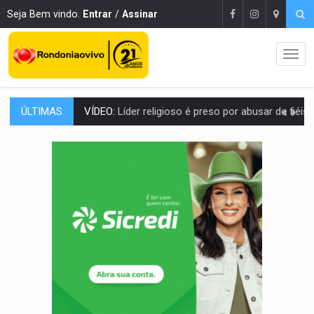
Seja Bem vindo.
Entrar
/
Assinar
ÚLTIMAS
LEVANTAMENTO:
Brasil tem uma história marcada por guerras, revoltas e con
LAMENTÁVEL:
Mulher é encontrada morta dentro de residência e
'XANDY DO MOTOCROSS':
Pai morre em acidente na BR-364 duas semanas após condena
PESO DO VOTO:
Cinco maiores colégios eleitorais concentram 53,7% dos v
COLUNA SEMANAL:
Largada foi dada e candidatos ao Governo de RO partem 
SOB SUSPEITA:
Entrega de 286 máquinas em Rondônia coincide com investig
ARTIGO:
Reter até 50% no distrato imobiliário é legal, mas não pode 
DO HOSPITAL AO CAMPO:
Veja as mais de 200 ações de Marcos Rogé