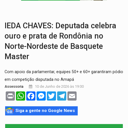
HOMENAGEM:
Cientistas cassados pelo AI-5 se tornam pesquisadores emér
VÍDEO:
Líder religioso é preso por abusar de fiéis sob pretexto de 'pro
IEDA CHAVES: Deputada celebra
ouro e prata de Rondônia no
Norte-Nordeste de Basquete
Master
Com apoio da parlamentar, equipes 50+ e 60+ garantiram pódio
em competição disputada no Amapá
10 de Junho de 2026 às 19:00
Assessoria
Print
WhatsApp
Facebook
Messenger
Twitter
Telegram
Email
Siga a gente no Google News