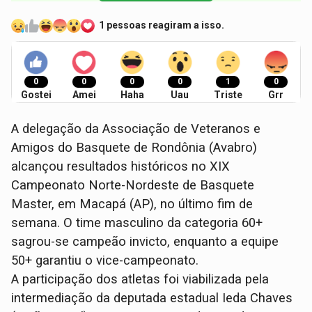
1 pessoas reagiram a isso.
0
0
0
0
1
0
Gostei
Amei
Haha
Uau
Triste
Grr
A delegação da Associação de Veteranos e
Amigos do Basquete de Rondônia (Avabro)
alcançou resultados históricos no XIX
Campeonato Norte-Nordeste de Basquete
Master, em Macapá (AP), no último fim de
semana. O time masculino da categoria 60+
sagrou-se campeão invicto, enquanto a equipe
50+ garantiu o vice-campeonato.
A participação dos atletas foi viabilizada pela
intermediação da deputada estadual Ieda Chaves