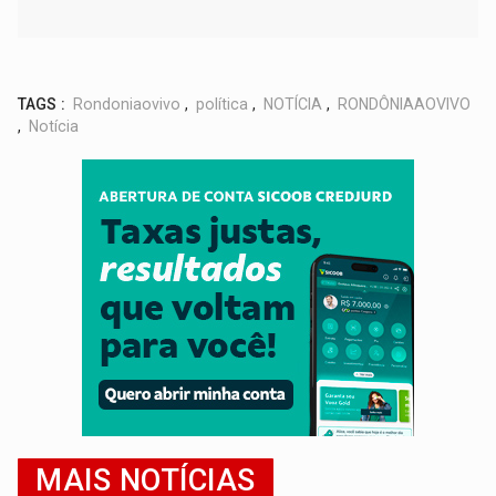
TAGS :
Rondoniaovivo
,
política
,
NOTÍCIA
,
RONDÔNIAAOVIVO
,
Notícia
MAIS NOTÍCIAS