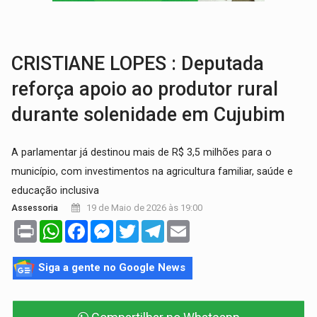
AMOR PERDIDO DÓI:
Luto amoroso não tem prazo, mas exige aten
TECNOLOGIA:
Empresas de Xangai aprimoram robôs de IA incorporada em 
CRISTIANE LOPES : Deputada
reforça apoio ao produtor rural
durante solenidade em Cujubim
A parlamentar já destinou mais de R$ 3,5 milhões para o
município, com investimentos na agricultura familiar, saúde e
educação inclusiva
19 de Maio de 2026 às 19:00
Assessoria
Print
WhatsApp
Facebook
Messenger
Twitter
Telegram
Email
Siga a gente no Google News