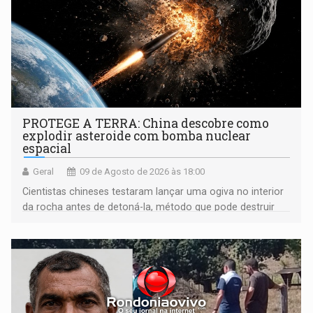
PROTEGE A TERRA: China descobre como
explodir asteroide com bomba nuclear
espacial
Geral
09 de Agosto de 2026 às 18:00
Cientistas chineses testaram lançar uma ogiva no interior
da rocha antes de detoná-la, método que pode destruir
corpos capazes de ameaçar a Terra