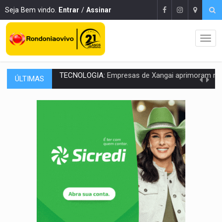
Seja Bem vindo.
Entrar
/
Assinar
ÚLTIMAS
PROTEGE A TERRA:
China descobre como explodir asteroide com bomba n
VÍDEO:
Motociclista morre após bater na traseira de camin
PARECE UM NUGGET:
Essa receita com frango virou o meu ja
EMPREENDEDORISMO:
7 negócios que podem começar com pouco dinheiro e vi
GIGANTE DA AMÉRICA:
Brasil reúne dimensão continental e posição estratégic
INDEPENDÊNCIA:
10 dicas importantes para quem quer mo
VARCENA:
Cientistas descobrem nova espécie de rã em florestas alagada
BARGANHA:
Vai comprar celular usado? Veja como consultar o a