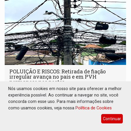
POLUIÇÃO E RISCOS: Retirada de fiação
irregular avança no país e em PVH
permanece nos postes
Nós usamos cookies em nosso site para oferecer a melhor
Geral
09 de Agosto de 2026 às 07:00
experiência possível. Ao continuar a navegar no site, você
O emaranhado de fios nos postes é um problema urbano
concorda com esse uso. Para mais informações sobre
que já vem sendo enfrentado em diversas cidades
como usamos cookies, veja nossa
Política de Cookies
Continuar