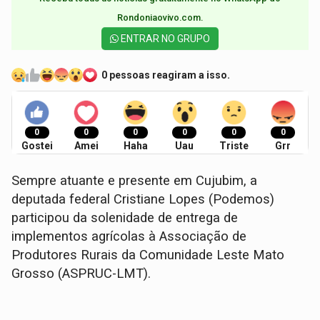
Rondoniaovivo.com.​
ENTRAR NO GRUPO
0 pessoas reagiram a isso.
0
0
0
0
0
0
Gostei
Amei
Haha
Uau
Triste
Grr
Sempre atuante e presente em Cujubim, a
deputada federal Cristiane Lopes (Podemos)
participou da solenidade de entrega de
implementos agrícolas à Associação de
Produtores Rurais da Comunidade Leste Mato
Grosso (ASPRUC-LMT).