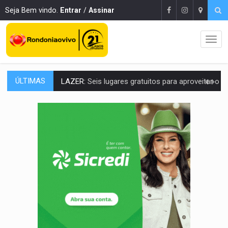
Seja Bem vindo.
Entrar
/
Assinar
ÚLTIMAS
LAZER:
Seis lugares gratuitos para aproveitar o fim de semana e
VÍDEO:
FTICCO e Força Tática prendem membro do CV com arma e drogas em
INCLUSÃO:
Prefeitura fortalece parceria com a APAE para ampliar ações v
DEFESA:
Exército testa inovações no combate a drones durante exerc
TEMAS SOCIOAMBIENTAIS:
Em Itapuã do Oeste, CINEMAZÔNIA leva cinema amazônico 
PREVISÃO:
Interior de Rondônia terá sábado (8) de calor intenso
INFRAESTRUTURA:
Após quase 30 anos de espera, asfalto chega ao bairr
A ILHA:
Coreografia de Rondônia estreia na programação do Festival de Dan