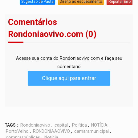
Sugestão de Pauta
Direito ao esquecimento
Reportar Erro
Comentários
Rondoniaovivo.com (0)
Acesse sua conta do Rondoniaovivo.com e faça seu
comentário
Clique aqui para entrar
TAGS :
Rondoniaovivo
,
capital
,
Política
,
NOTÍCIA
,
PortoVelho
,
RONDÔNIAAOVIVO
,
camaramunicipal
,
compraspúblicas
,
Notícia