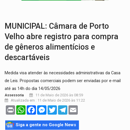
TRÁGICO:
Pai do 'Xandy Motocross' morre em acidente
VÍDEO:
Motorista de caminhonete morre preso às ferragens em colisão com
MUNICIPAL: Câmara de Porto
Velho abre registro para compra
de gêneros alimentícios e
descartáveis
Medida visa atender às necessidades administrativas da Casa
de Leis. Propostas comerciais podem ser enviadas por e-mail
até as 14h do dia 14/05/2026
11 de Maio de 2026 às 08:59
Assessoria
Atualizada em : 11 de Maio de 2026 às 11:22
Print
WhatsApp
Facebook
Messenger
Twitter
Telegram
Email
Siga a gente no Google News