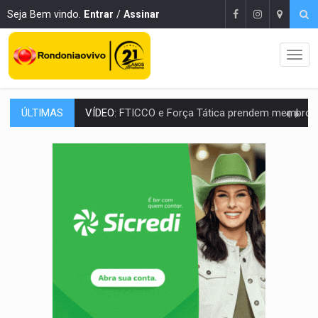
Seja Bem vindo.
Entrar
/
Assinar
ÚLTIMAS
INCLUSÃO:
Prefeitura fortalece parceria com a APAE para ampliar ações v
DEFESA:
Exército testa inovações no combate a drones durante exerc
TEMAS SOCIOAMBIENTAIS:
Em Itapuã do Oeste, CINEMAZÔNIA leva cinema amazônico 
PREVISÃO:
Interior de Rondônia terá sábado (8) de calor intenso
INFRAESTRUTURA:
Após quase 30 anos de espera, asfalto chega ao bairr
A ILHA:
Coreografia de Rondônia estreia na programação do Festival de Dan
ELEIÇÕES 2026:
Sgt. Mouza esclarece 'erro de digitação' em declaração de patrim
JUDICIÁRIO:
Sinjur parabeniza servidores pelo adicional de incentivo com ef