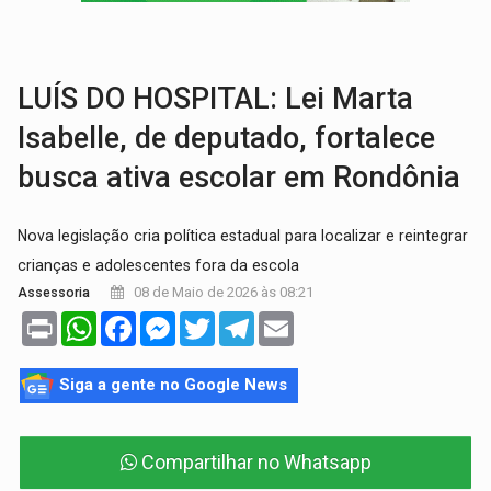
LAZER:
Seis lugares gratuitos para aproveitar o fim de semana e
VÍDEO:
FTICCO e Força Tática prendem membro do CV com arma e drogas em
LUÍS DO HOSPITAL: Lei Marta
Isabelle, de deputado, fortalece
busca ativa escolar em Rondônia
Nova legislação cria política estadual para localizar e reintegrar
crianças e adolescentes fora da escola
08 de Maio de 2026 às 08:21
Assessoria
Print
WhatsApp
Facebook
Messenger
Twitter
Telegram
Email
Siga a gente no Google News
Compartilhar no Whatsapp