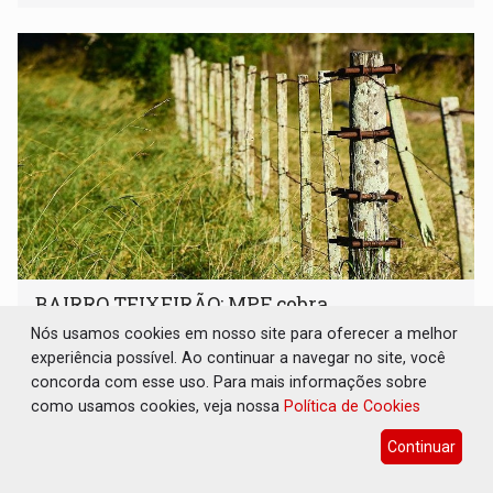
BAIRRO TEIXEIRÃO: MPF cobra
regularização fundiária da comunidade
Nós usamos cookies em nosso site para oferecer a melhor
Nova Colina
experiência possível. Ao continuar a navegar no site, você
Geral
07 de Agosto de 2026 às 11:08
concorda com esse uso. Para mais informações sobre
como usamos cookies, veja nossa
Política de Cookies
Após atuação do órgão, prefeitura pediu à União a
doação de área federal para o município, o que permitirá
Continuar
a regularização de ocupantes de boa fé