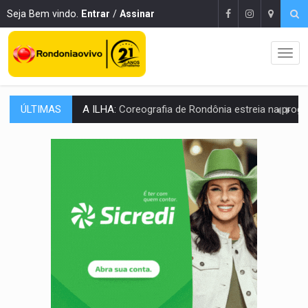
Seja Bem vindo.
Entrar
/
Assinar
ÚLTIMAS
ELEIÇÕES 2026:
Sgt. Mouza esclarece 'erro de digitação' em declaração de patrim
JUDICIÁRIO:
Sinjur parabeniza servidores pelo adicional de incentivo com ef
Publicação Legal:
AVISO DE LICITAÇÃO: Pregão Eletrônico Nº 12/2026
BR-364:
Polícia apreende mais de uma tonelada de drogas em fundo fal
EMOCIONE:
PRESENTES: Confira os sorteados na promoção de 
VOVÔ LADRÃO:
Idoso é filmado furtando bicicleta na frente
JUSTIÇA:
Comarca de Nova Mamoré terá seu primeiro jú
ADAILTON FÚRIA:
Assessoria denuncia suposto ataque com perfis falso