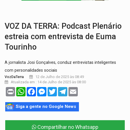
INFRAESTRUTURA:
Após quase 30 anos de espera, asfalto chega ao bairr
A ILHA:
Coreografia de Rondônia estreia na programação do Festival de Dan
VOZ DA TERRA: Podcast Plenário
estreia com entrevista de Euma
Tourinho
A jornalista Josi Gonçalves, conduz entrevistas inteligentes
com personalidades sociais
12 de Julho de 2025 às 08:49
VozDaTerra
Atualizada em : 14 de Julho de 2025 às 08:00
Print
WhatsApp
Facebook
Messenger
Twitter
Telegram
Email
Siga a gente no Google News
Compartilhar no Whatsapp