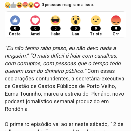
0 pessoas reagiram a isso.
0
0
0
0
0
0
Gostei
Amei
Haha
Uau
Triste
Grr
“Eu não tenho rabo preso, eu não devo nada a
ninguém.” “O mais difícil é lidar com canalhas,
com corruptos, com pessoas que o tempo todo
querem usar do dinheiro público.”
Com essas
declarações contundentes, a secretária-executiva
de Gestão de Gastos Públicos de Porto Velho,
Euma Tourinho, marca a estreia do Plenário, novo
podcast jornalístico semanal produzido em
Rondônia.
O primeiro episódio vai ao ar neste sábado, 12 de