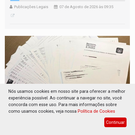
Publicações Legais
07 de Agosto de 2026 às 09:35
Nós usamos cookies em nosso site para oferecer a melhor
experiência possível. Ao continuar a navegar no site, você
concorda com esse uso. Para mais informações sobre
PROVA CONTÁBIL: UNNESA apresenta
como usamos cookies, veja nossa
Política de Cookies
documentos e questiona apreensão da PF em
Porto Velho
Continuar
Política
07 de Agosto de 2026 às 09:35