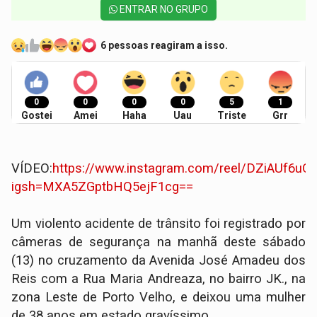
ENTRAR NO GRUPO
6 pessoas reagiram a isso.
0
0
0
0
5
1
Gostei
Amei
Haha
Uau
Triste
Grr
VÍDEO:
https://www.instagram.com/reel/DZiAUf6uQr
igsh=MXA5ZGptbHQ5ejF1cg==
Um violento acidente de trânsito foi registrado por
câmeras de segurança na manhã deste sábado
(13) no cruzamento da Avenida José Amadeu dos
Reis com a Rua Maria Andreaza, no bairro JK., na
zona Leste de Porto Velho, e deixou uma mulher
de 38 anos em estado gravíssimo.