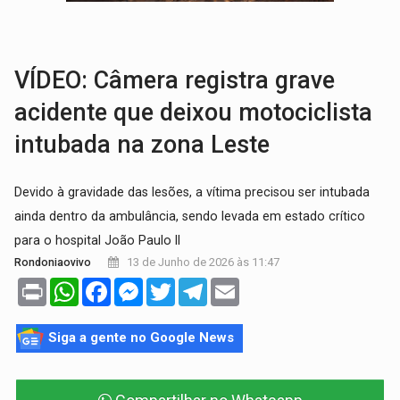
AMOR PERDIDO DÓI:
Luto amoroso não tem prazo, mas exige aten
TECNOLOGIA:
Empresas de Xangai aprimoram robôs de IA incorporada em 
VÍDEO: Câmera registra grave
acidente que deixou motociclista
intubada na zona Leste
Devido à gravidade das lesões, a vítima precisou ser intubada
ainda dentro da ambulância, sendo levada em estado crítico
para o hospital João Paulo II
13 de Junho de 2026 às 11:47
Rondoniaovivo
Print
WhatsApp
Facebook
Messenger
Twitter
Telegram
Email
Siga a gente no Google News