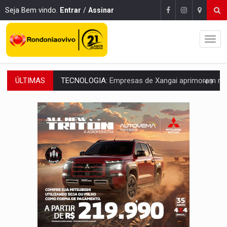
Seja Bem vindo.
Entrar
/
Assinar
ÚLTIMAS
PROTEGE A TERRA:
China descobre como explodir asteroide com bomba n
VÍDEO:
Motociclista morre após bater na traseira de camin
PARECE UM NUGGET:
Essa receita com frango virou o meu ja
EMPREENDEDORISMO:
7 negócios que podem começar com pouco dinheiro e vi
GIGANTE DA AMÉRICA:
Brasil reúne dimensão continental e posição estratégic
INDEPENDÊNCIA:
10 dicas importantes para quem quer mo
VARCENA:
Cientistas descobrem nova espécie de rã em florestas alagada
BARGANHA:
Vai comprar celular usado? Veja como consultar o a