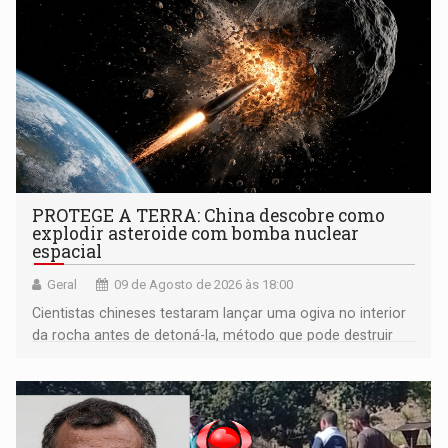
PROTEGE A TERRA: China descobre como
explodir asteroide com bomba nuclear
espacial
Geral
09 de Agosto de 2026 às 18:00
Cientistas chineses testaram lançar uma ogiva no interior
da rocha antes de detoná-la, método que pode destruir
corpos capazes de ameaçar a Terra