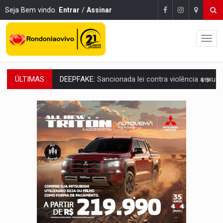
Seja Bem vindo.
Entrar
/
Assinar
ÚLTIMAS
COLEGIADO:
Brasil e Rússia discutem energia nuclear, defesa e ciênc
URGENTE:
Colisão entre caminhão e carro deixa quatro mortos e um em est
ENCONTRO:
Amazônia Negra ganha projeção nacional com participação de M
PREVISÃO:
Porto Velho tem chances de chuvas isoladas nesta se
SINDICATOS UNIDOS:
Assembleia Geral delibera greve da educação municip
PROCESSO SELETIVO:
Rondoniaovivo abre oficina de Comunicação com oportunidade
AGOSTO LILÁS:
MPRO lança de portal e promove reflexão sobre trajetória da Le
REGULARIZAÇÃO:
Refis 2026 segue até o fim do ano para regulariz