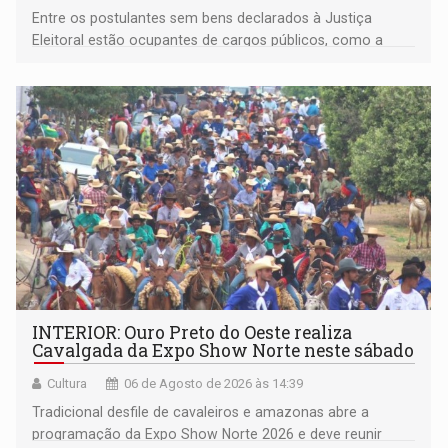
Entre os postulantes sem bens declarados à Justiça
Eleitoral estão ocupantes de cargos públicos, como a
deputada federal Cristiane Lopes (PODE), o vereador
Pedro Geovar (PP) e a vice-prefeita Magna dos Anjos
(NOVO)
INTERIOR: Ouro Preto do Oeste realiza
Cavalgada da Expo Show Norte neste sábado
Cultura
06 de Agosto de 2026 às 14:39
Tradicional desfile de cavaleiros e amazonas abre a
programação da Expo Show Norte 2026 e deve reunir