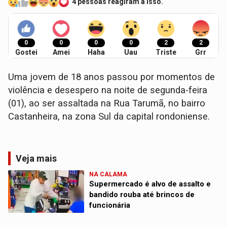
4 pessoas reagiram a isso.
0
0
0
0
2
2
Gostei
Amei
Haha
Uau
Triste
Grr
Uma jovem de 18 anos passou por momentos de
violência e desespero na noite de segunda-feira
(01), ao ser assaltada na Rua Tarumã, no bairro
Castanheira, na zona Sul da capital rondoniense.
Veja mais
NA CALAMA
Supermercado é alvo de assalto e
bandido rouba até brincos de
funcionária