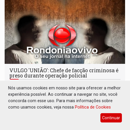
VULGO 'UNIÃO': Chefe de facção criminosa é
preso durante operação policial
Polícia
06 de Agosto de 2026 às 14:11
Nós usamos cookies em nosso site para oferecer a melhor
Acusado ainda tentou fugir para um matagal
experiência possível. Ao continuar a navegar no site, você
concorda com esse uso. Para mais informações sobre
como usamos cookies, veja nossa
Política de Cookies
Continuar