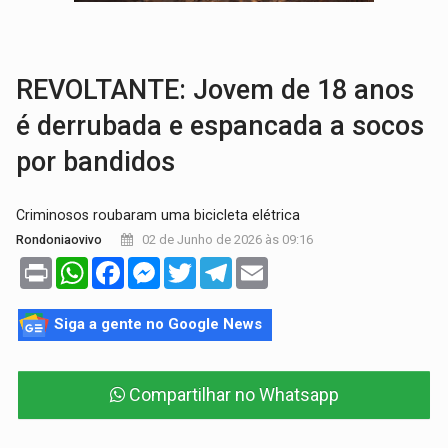
TRANSPORTE DE ARROZ:
MPF assegura cumprimento da legislação sobre transporte d
DEEPFAKE:
Sancionada lei contra violência sexual infantil na inte
REVOLTANTE: Jovem de 18 anos
é derrubada e espancada a socos
por bandidos
Criminosos roubaram uma bicicleta elétrica
02 de Junho de 2026 às 09:16
Rondoniaovivo
Print
WhatsApp
Facebook
Messenger
Twitter
Telegram
Email
Siga a gente no Google News
Compartilhar no Whatsapp