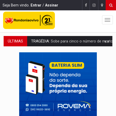
Seja Bem vindo.
Entrar
/
Assinar
ÚLTIMAS
TRANSPORTE DE ARROZ:
MPF assegura cumprimento da legislação sobre transporte d
DEEPFAKE:
Sancionada lei contra violência sexual infantil na inte
COLEGIADO:
Brasil e Rússia discutem energia nuclear, defesa e ciênc
URGENTE:
Colisão entre caminhão e carro deixa quatro mortos e um em est
ENCONTRO:
Amazônia Negra ganha projeção nacional com participação de M
PREVISÃO:
Porto Velho tem chances de chuvas isoladas nesta se
SINDICATOS UNIDOS:
Assembleia Geral delibera greve da educação municip
PROCESSO SELETIVO:
Rondoniaovivo abre oficina de Comunicação com oportunidade