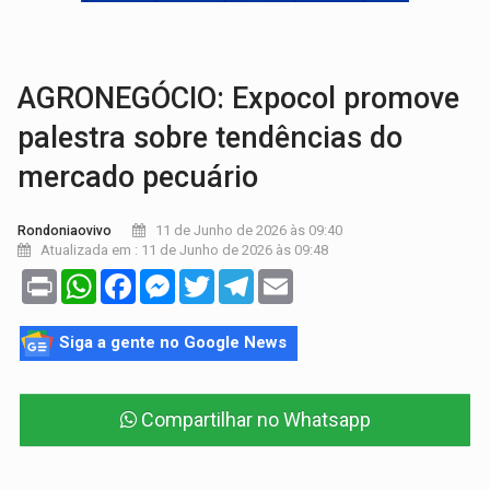
BRASIL CONTRA O CRIME:
Acusado de guardar armas de facção é preso com rev
TRAGÉDIA:
Sobe para cinco o número de mortos em colisão entre carreta e Fia
AGRONEGÓCIO: Expocol promove
palestra sobre tendências do
mercado pecuário
11 de Junho de 2026 às 09:40
Rondoniaovivo
Atualizada em : 11 de Junho de 2026 às 09:48
Print
WhatsApp
Facebook
Messenger
Twitter
Telegram
Email
Siga a gente no Google News
Compartilhar no Whatsapp