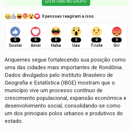
ENTRAR NO GRUPO
0 pessoas reagiram a isso.
0
0
0
0
0
0
Gostei
Amei
Haha
Uau
Triste
Grr
Ariquemes segue fortalecendo sua posição como
uma das cidades mais importantes de Rondônia.
Dados divulgados pelo Instituto Brasileiro de
Geografia e Estatística (IBGE) mostram que o
município vive um processo contínuo de
crescimento populacional, expansão econômica e
desenvolvimento social, consolidando-se como
um dos principais polos urbanos e produtivos do
estado.