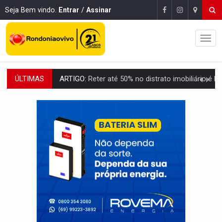
Seja Bem vindo.
Entrar
/
Assinar
ÚLTIMAS
DO HOSPITAL AO CAMPO:
Veja as mais de 200 ações de Marcos Rogé
EXPANSÃO:
Grupo Nova Era amplia presença em PVH e transforma Aramix em
ROTA GLOBAL:
PCC amplia presença internacional e transforma Brasil em cor
CONEXÃO RONDONIAOVIVO:
Museólogo Antônio Ocampo conduz a história de uma
EXTENSÃO DE DANOS:
Ferroviários pedem ao Iphan recuperação de área atingid
VARIANDO O CARDÁPIO:
Veja essa receita de carne assada para o a
PREJUÍZO AOS ESTUDANTES:
Greve dos professores em PVH é considerada 
POSSESSÃO DE DEBORAH LOGAN:
Terror mistura mistério e filmagens quase