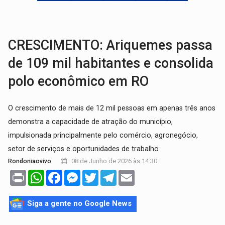
SOB SUSPEITA:
Entrega de 286 máquinas em Rondônia coincide com investig
ARTIGO:
Reter até 50% no distrato imobiliário é legal, mas não pode 
CRESCIMENTO: Ariquemes passa
de 109 mil habitantes e consolida
polo econômico em RO
O crescimento de mais de 12 mil pessoas em apenas três anos
demonstra a capacidade de atração do município,
impulsionada principalmente pelo comércio, agronegócio,
setor de serviços e oportunidades de trabalho
08 de Junho de 2026 às 14:30
Rondoniaovivo
Print
WhatsApp
Facebook
Messenger
Twitter
Telegram
Email
Siga a gente no Google News