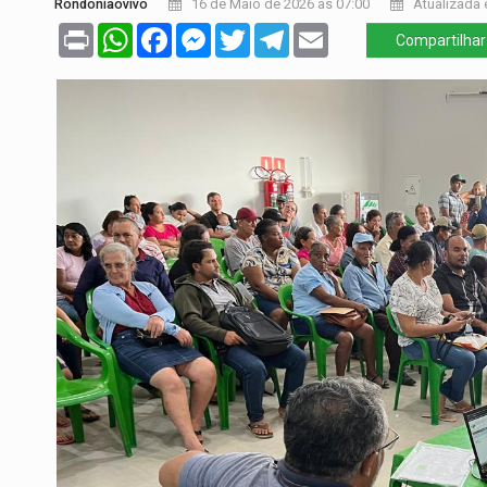
Rondoniaovivo
16 de Maio de 2026 às 07:00
Atualizada 
Print
WhatsApp
Facebook
Messenger
Twitter
Telegram
Email
Compartilhar