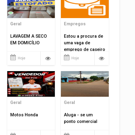
Geral
Empregos
LAVAGEM A SECO
Estou a procura de
EM DOMICÍLIO
uma vaga de
emprego de caseiro
em porto velho
Hoje
Hoje
rondônia
Geral
Geral
Motos Honda
Aluga - se um
ponto comercial