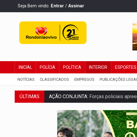
Seja Bem vindo.
Entrar
/
Assinar
INICIAL
POLÍCIA
POLÍTICA
INTERIOR
ESPORTES
NOTÍCIAS
CLASSIFICADOS
EMPREGOS
PUBLICAÇÕES LEGA
AÇÃO CONJUNTA:
Forças policiais apre
ÚLTIMAS
PF ESTÁ APURANDO:
Flávio Bolsonaro e
NO CENTRO:
Colisão entre ônibus e carro
ELEIÇÕES 2026:
Candidato a deputado es