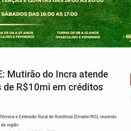
duas pessoas ficam feridas no Cohab
Estadual de MC's acontece neste sábado em PVH
e morreu após bater de frente com carreta
Penha - apesar do avanço, a violência escala
da LATAM partindo de Ji-Paraná a partir de dezembro
tacam casal de idosos na zona Leste
Mutirão do Incra atende
is de R$10mi em créditos
Técnica e Extensão Rural de Rondônia (Emater/RO), reunindo
 da região