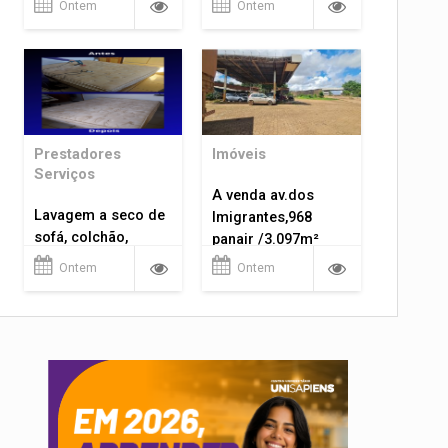
Ontem
Ontem
Prestadores
Imóveis
Serviços
A venda av.dos
Lavagem a seco de
Imigrantes,968
sofá, colchão,
panair /3.097m²
tapetes...
Ontem
Ontem