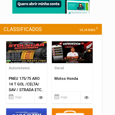
CLASSIFICADOS
VEJA MAIS
Automóveis
Geral
PNEU 175/75 ARO
Motos Honda
14 T GOL /CELTA/
SAV / STRADA ETC..
R$ 219,99
Hoje
Hoje
MONTAGEM GRATIS