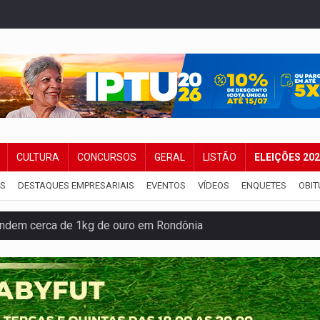
CULTURA
CONCURSOS
GERAL
LISTÃO
ELEIÇÕES 20
IS
DESTAQUES EMPRESARIAIS
EVENTOS
VÍDEOS
ENQUETES
OBIT
endem cerca de 1kg de ouro em Rondônia
scolhe Alfredo Gaspar como vice, alvo de denúncia por estupro
 provoca lentidão no trânsito
tadual declara carros por R$ 25 e casas por R$ 300 em RO