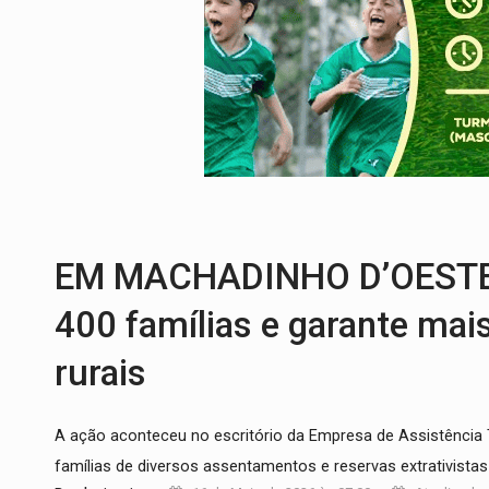
VÍDEO:
Motocicletas batem de frente e 
BATALHA DO JK:
Grande Final do Duelo 
NA BR-364:
Identificado motociclista qu
AGOSTO LILÁS:
20 anos de Lei Maria da 
NOVAS ROTAS:
ABAV anuncia novos voos 
VÍDEO:
Pitbulls fogem de residência e a
EM MACHADINHO D’OESTE: 
400 famílias e garante ma
rurais
A ação aconteceu no escritório da Empresa de Assistência 
famílias de diversos assentamentos e reservas extrativistas