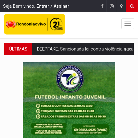
Seja Bem vindo.
Entrar
/
Assinar
ÚLTIMAS
COLEGIADO:
Brasil e Rússia discutem energia nuclear, defesa e ciênc
URGENTE:
Colisão entre caminhão e carro deixa quatro mortos e um em est
ENCONTRO:
Amazônia Negra ganha projeção nacional com participação de M
PREVISÃO:
Porto Velho tem chances de chuvas isoladas nesta se
SINDICATOS UNIDOS:
Assembleia Geral delibera greve da educação municip
PROCESSO SELETIVO:
Rondoniaovivo abre oficina de Comunicação com oportunidade
AGOSTO LILÁS:
MPRO lança de portal e promove reflexão sobre trajetória da Le
REGULARIZAÇÃO:
Refis 2026 segue até o fim do ano para regulariz