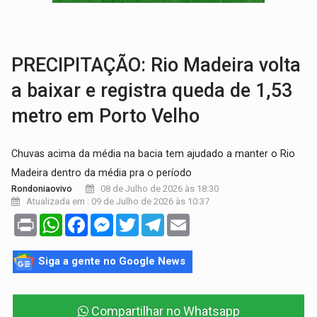
TRANSPORTE DE ARROZ:
MPF assegura cumprimento da legislação sobre transporte d
DEEPFAKE:
Sancionada lei contra violência sexual infantil na inte
PRECIPITAÇÃO: Rio Madeira volta
a baixar e registra queda de 1,53
metro em Porto Velho
Chuvas acima da média na bacia tem ajudado a manter o Rio
Madeira dentro da média pra o período
08 de Julho de 2026 às 18:30
Rondoniaovivo
Atualizada em : 09 de Julho de 2026 às 10:37
Print
WhatsApp
Facebook
Messenger
Twitter
Telegram
Email
Siga a gente no Google News
Compartilhar no Whatsapp