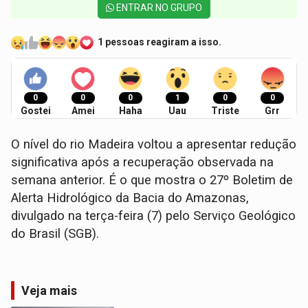
ENTRAR NO GRUPO
1 pessoas reagiram a isso.
0
0
0
1
0
0
Gostei
Amei
Haha
Uau
Triste
Grr
O nível do rio Madeira voltou a apresentar redução
significativa após a recuperação observada na
semana anterior. É o que mostra o 27º Boletim de
Alerta Hidrológico da Bacia do Amazonas,
divulgado na terça-feira (7) pelo Serviço Geológico
do Brasil (SGB).
Veja mais