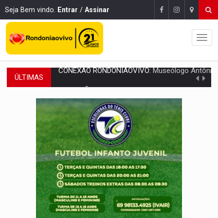
Seja Bem vindo.
Entrar
/
Assinar
ÚLTIMAS
EXTENSÃO DE DANOS:
Ferroviários pedem ao Iphan recuperação de área atingid
VARIANDO O CARDÁPIO:
Veja essa receita de carne assada para o a
PREJUÍZO AOS ESTUDANTES:
Greve dos professores em PVH é considerada 
POSSESSÃO DE DEBORAH LOGAN:
Terror mistura mistério e filmagens quase
TRANSPARÊNCIA:
TCE reúne candidatos ao Governo e apresenta diagnó
ELAS DECIDEM:
Mulheres são maioria e representam 52% do eleitorado de 
NO CARRO:
Homem é preso com pistola 9mm durante abordagem da Força Tát
TRÁGICO:
Pai do 'Xandy Motocross' morre em acidente