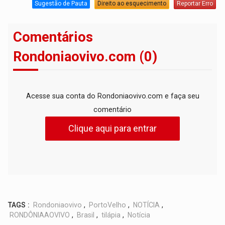
Sugestão de Pauta
Direito ao esquecimento
Reportar Erro
Comentários
Rondoniaovivo.com (0)
Acesse sua conta do Rondoniaovivo.com e faça seu
comentário
Clique aqui para entrar
TAGS :
Rondoniaovivo
,
PortoVelho
,
NOTÍCIA
,
RONDÔNIAAOVIVO
,
Brasil
,
tilápia
,
Notícia