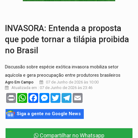
ROTA GLOBAL:
PCC amplia presença internacional e transforma Brasil em cor
CONEXÃO RONDONIAOVIVO:
Museólogo Antônio Ocampo conduz a história de uma
INVASORA: Entenda a proposta
que pode tornar a tilápia proibida
no Brasil
Discussão sobre espécie exótica invasora mobiliza setor
aquícola e gera preocupação entre produtores brasileiros
07 de Junho de 2026 às 10:00
Agro Em Campo
Atualizada em : 07 de Junho de 2026 às 23:46
Print
WhatsApp
Facebook
Messenger
Twitter
Telegram
Email
Siga a gente no Google News
Compartilhar no Whatsapp