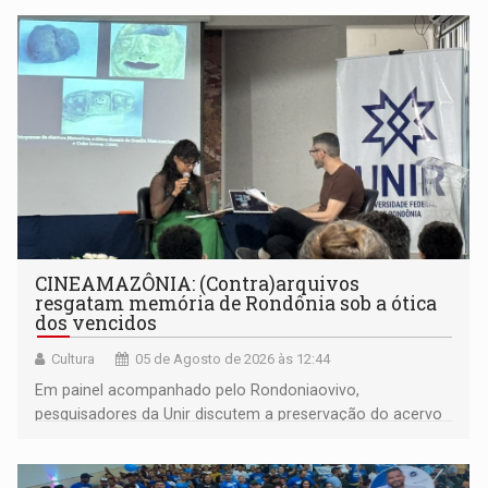
CINEAMAZÔNIA: (Contra)arquivos
resgatam memória de Rondônia sob a ótica
dos vencidos
Cultura
05 de Agosto de 2026 às 12:44
Em painel acompanhado pelo Rondoniaovivo,
pesquisadores da Unir discutem a preservação do acervo
do século 20 e o legado de Sílvio Tendler, que defendia a
memória como bússola para o futuro