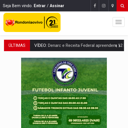
Seja Bem vindo.
Entrar
/
Assinar
ÚLTIMAS
OPERAÇÃO DA PC:
Membros do CV são presos com armas e drogas após c
ENTRADA GRATUITA:
Espetáculo As Marias Somos Nós será apresen
VÍDEO:
Três são presos após furto de motocicleta em frente
CELEBRAÇÃO:
Cerejeiras completa 43 anos de emancipação com progra
SAÚDE:
Anvisa desmente boato sobre presença de plástico ou petr
VÍDEO:
Pitbulls fogem de residência e atacam casal de idosos 
AÇÃO CONJUNTA:
Forças policiais apreendem cerca de 1kg de our
PF ESTÁ APURANDO:
Flávio Bolsonaro escolhe Alfredo Gaspar como vice, alvo de d