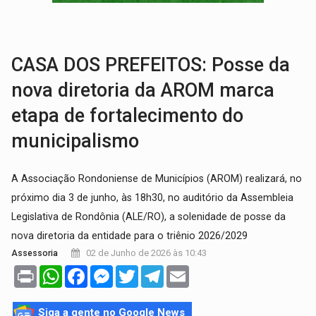
GRAVE:
Homem é esfaqueado no peito durante briga ent
VÍDEO:
Denarc e Receita Federal apreendem 12 kg de skunk e arma que iam
CASA DOS PREFEITOS: Posse da
nova diretoria da AROM marca
etapa de fortalecimento do
municipalismo
A Associação Rondoniense de Municípios (AROM) realizará, no
próximo dia 3 de junho, às 18h30, no auditório da Assembleia
Legislativa de Rondônia (ALE/RO), a solenidade de posse da
nova diretoria da entidade para o triênio 2026/2029
02 de Junho de 2026 às 10:43
Assessoria
Print
WhatsApp
Facebook
Messenger
Twitter
Telegram
Email
Siga a gente no Google News