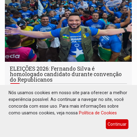
ELEIÇÕES 2026: Fernando Silva é
homologado candidato durante convenção
do Republicanos
Eleições 2026
05 de Agosto de 2026 às 12:01
Nós usamos cookies em nosso site para oferecer a melhor
Apoiadores do vereador lotaram o auditório da Unopar e
experiência possível. Ao continuar a navegar no site, você
marcaram presença no evento que oficializou sua
concorda com esse uso. Para mais informações sobre
candidatura para as eleições de 2026
como usamos cookies, veja nossa
Política de Cookies
Continuar