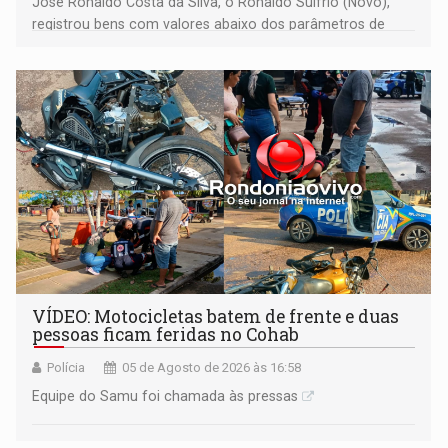
José Ronaldo Costa da Silva, o Ronaldo Sulfrio (Novo),
registrou bens com valores abaixo dos parâmetros de
mercado, mas declarou sobrado comercial de R$ 2
milhões
VÍDEO: Motocicletas batem de frente e duas
pessoas ficam feridas no Cohab
Polícia
05 de Agosto de 2026 às 16:58
Equipe do Samu foi chamada às pressas